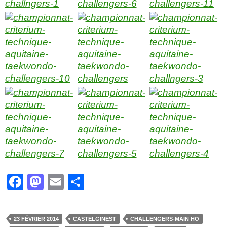
F
M
E
P
a
a
m
ar
c
st
ail
ta
23 FÉVRIER 2014
CASTELGINEST
CHALLENGERS-MAIN HO