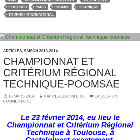
e
o
g
FEATURED
PARIS
POOMSE
TECHNIQUE
b
d
er
TOURNOI INTERNATIONAL
o
o
o
n
k
ARTICLES
,
SAISON 2013-2014
CHAMPIONNAT ET
CRITÉRIUM RÉGIONAL
TECHNIQUE-POOMSAE
15 MARS 2014
MAÎTRE ALBASINI ÉRIC
LAISSER UN
COMMENTAIRE
Le 23 février 2014, eu lieu le
Championnat et Critérium Régional
Technique à Toulouse, à
Castelginest exactement.