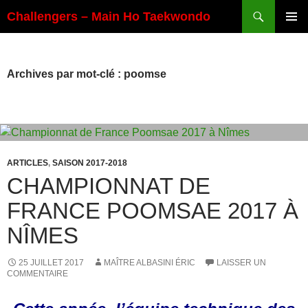
Aller
Recherche
Challengers – Main Ho Taekwondo
au
MENU
contenu
PRINCI
Archives par mot-clé : poomse
ARTICLES
,
SAISON 2017-2018
CHAMPIONNAT DE
FRANCE POOMSAE 2017 À
NÎMES
25 JUILLET 2017
MAÎTRE ALBASINI ÉRIC
LAISSER UN
COMMENTAIRE