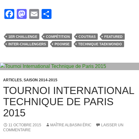
F
M
E
P
a
a
m
ar
c
st
ail
ta
1ER CHALLENGE
COMPÉTITION
COUTRAS
FEATURED
e
o
g
INTER-CHALLENGERS
POOMSE
TECHNIQUE TAEKWONDO
b
d
er
o
o
o
n
k
ARTICLES
,
SAISON 2014-2015
TOURNOI INTERNATIONAL
TECHNIQUE DE PARIS
2015
11 OCTOBRE 2015
MAÎTRE ALBASINI ÉRIC
LAISSER UN
COMMENTAIRE