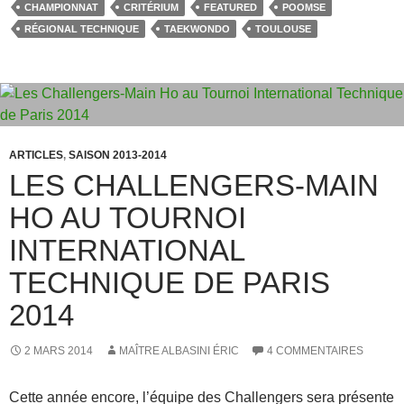
e
o
g
CHAMPIONNAT
CRITÉRIUM
FEATURED
POOMSE
b
d
er
RÉGIONAL TECHNIQUE
TAEKWONDO
TOULOUSE
o
o
o
n
k
ARTICLES
,
SAISON 2013-2014
LES CHALLENGERS-MAIN
HO AU TOURNOI
INTERNATIONAL
TECHNIQUE DE PARIS
2014
2 MARS 2014
MAÎTRE ALBASINI ÉRIC
4 COMMENTAIRES
Cette année encore, l’équipe des Challengers sera présente