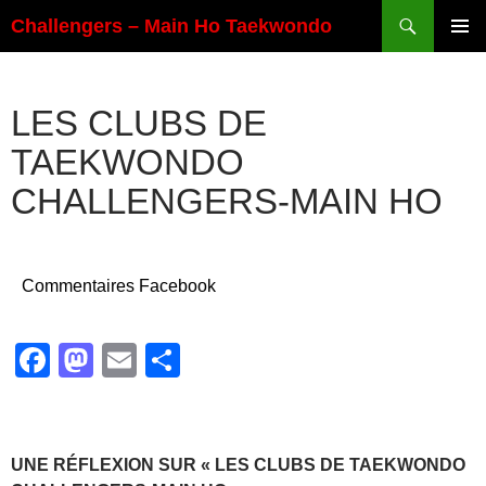
Aller
Recherche
Challengers – Main Ho Taekwondo
au
MENU
contenu
PRINCI
LES CLUBS DE
TAEKWONDO
CHALLENGERS-MAIN HO
Commentaires Facebook
F
M
E
P
a
a
m
ar
c
st
ail
ta
e
o
g
UNE RÉFLEXION SUR « LES CLUBS DE TAEKWONDO