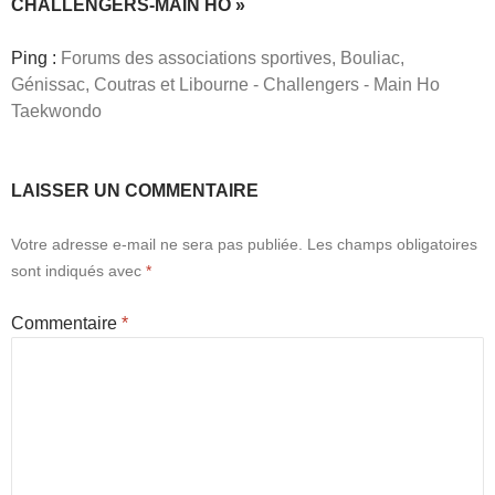
b
d
er
CHALLENGERS-MAIN HO »
o
o
Ping :
Forums des associations sportives, Bouliac,
o
n
Génissac, Coutras et Libourne - Challengers - Main Ho
k
Taekwondo
LAISSER UN COMMENTAIRE
Votre adresse e-mail ne sera pas publiée.
Les champs obligatoires
sont indiqués avec
*
Commentaire
*