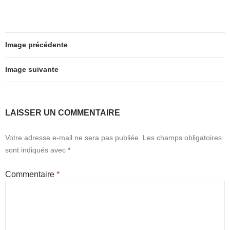
a
a
m
ar
o
o
c
st
ail
ta
o
n
e
o
g
k
Image précédente
b
d
er
o
o
Image suivante
o
n
k
LAISSER UN COMMENTAIRE
Votre adresse e-mail ne sera pas publiée.
Les champs obligatoires
sont indiqués avec
*
Commentaire
*