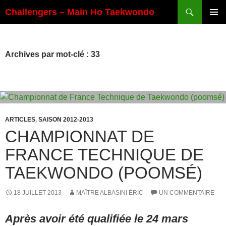
Aller
Recherche
Challengers – Main Ho Taekwondo
au
MENU
contenu
PRINCI
Archives par mot-clé : 33
ARTICLES
,
SAISON 2012-2013
CHAMPIONNAT DE
FRANCE TECHNIQUE DE
TAEKWONDO (POOMSÉ)
18 JUILLET 2013
MAÎTRE ALBASINI ÉRIC
UN COMMENTAIRE
Après avoir été qualifiée le 24 mars