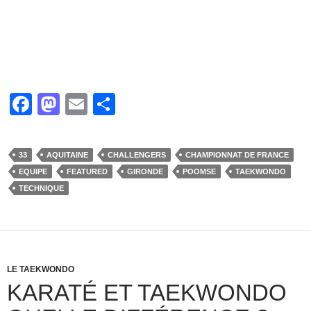
F
M
E
P
a
a
m
ar
c
st
ail
ta
33
AQUITAINE
CHALLENGERS
CHAMPIONNAT DE FRANCE
e
o
g
EQUIPE
FEATURED
GIRONDE
POOMSE
TAEKWONDO
b
d
er
TECHNIQUE
o
o
o
n
k
LE TAEKWONDO
KARATÉ ET TAEKWONDO