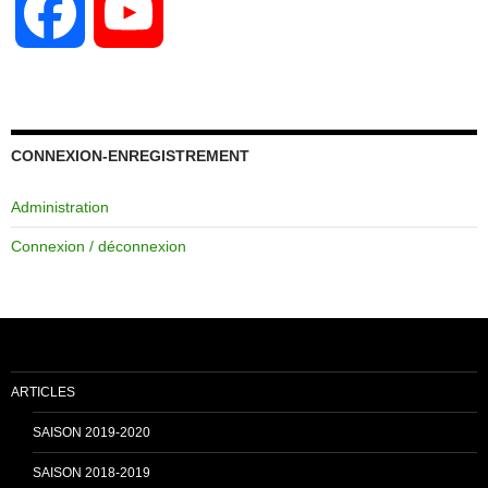
F
Y
a
o
c
u
CONNEXION-ENREGISTREMENT
Administration
e
T
Connexion / déconnexion
b
u
o
b
ARTICLES
o
e
SAISON 2019-2020
SAISON 2018-2019