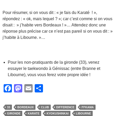
–
Pour résumer, si on vous dit : « je fais du Karaté ! »,
répondez : « ok, mais lequel ? »; car c’est comme si on vous
disait : » j’habite vers Bordeaux ! »… Attendez donc une
réponse plus précise car ce n’est pas pareil si on vous dit : »
j’habite à Libourne. »…
–
Pour les non-pratiquants de la gironde (33), venez
essayer le taekwondo à Génissac (entre Branne et
Libourne), vous vous ferez votre propre idée !
F
M
E
P
a
a
m
ar
c
st
ail
ta
33
BORDEAUX
CLUB
DIFFERENCE
FFKAMA
e
o
g
GIRONDE
KARATE
KYOKUSHINKAI
LIBOURNE