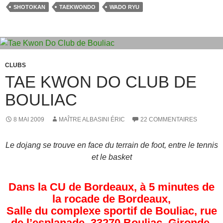
b
d
er
SHOTOKAN
TAEKWONDO
WADO RYU
o
o
o
n
k
CLUBS
TAE KWON DO CLUB DE
BOULIAC
8 MAI 2009
MAÎTRE ALBASINI ÉRIC
22 COMMENTAIRES
Le dojang se trouve en face du terrain de foot, entre le tennis
et le basket
Dans la CU de Bordeaux, à 5 minutes de
la rocade de Bordeaux,
Salle du complexe sportif de Bouliac, rue
de l’esplanade, 33270 Bouliac, Gironde,