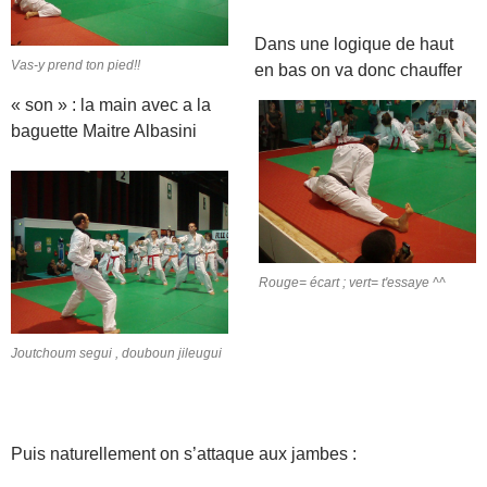
Dans une logique de haut
Vas-y prend ton pied!!
en bas on va donc chauffer
« son » : la main avec a la
baguette Maitre Albasini
Rouge= écart ; vert= t'essaye ^^
Joutchoum segui , douboun jileugui
Puis naturellement on s’attaque aux jambes :