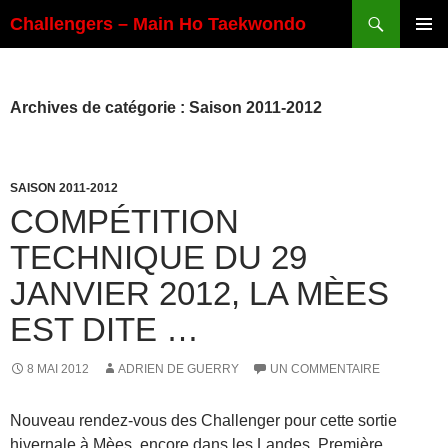
Aller
Recherche
Challengers – Main Ho Taekwondo
au
MENU
contenu
PRINCI
Archives de catégorie : Saison 2011-2012
SAISON 2011-2012
COMPÉTITION
TECHNIQUE DU 29
JANVIER 2012, LA MÈES
EST DITE …
8 MAI 2012
ADRIEN DE GUERRY
UN COMMENTAIRE
Nouveau rendez-vous des Challenger pour cette sortie
hivernale à Mèes, encore dans les Landes. Première