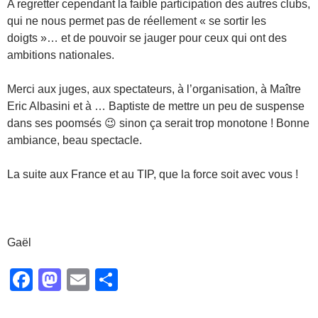
A regretter cependant la faible participation des autres clubs,
qui ne nous permet pas de réellement « se sortir les
doigts »… et de pouvoir se jauger pour ceux qui ont des
ambitions nationales.
Merci aux juges, aux spectateurs, à l’organisation, à Maître
Eric Albasini et à … Baptiste de mettre un peu de suspense
dans ses poomsés 😉 sinon ça serait trop monotone ! Bonne
ambiance, beau spectacle.
La suite aux France et au TIP, que la force soit avec vous !
Gaël
F
M
E
P
a
a
m
ar