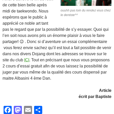
de cette bien belle après
ouuhh pas loin du rendez vous chez
midi de taekwondo. Nous
le dentiste^^
espérons que le public à
apprécié ce noble art tant
pas le regard que par la possibilité de s’y essayer. Quoi qui
l’en soit nous avons pris un énorme plaisir à vous le faire
partager! 😉 . Donc si d’aventure un essai complémentaire
vous ferez envie sachez qu’il est tout a fait possible de venir
dans nos divers Dojang dont les adresses se trouve sur le
site du club
ICI
. Tout en précisant que nous vous proposons
2 cours d’essai gratuit afin de vous laissez la possibilité de
juger par vous même de la qualité des cours dispensé par
maitre Albasini 4 ème Dan.
Article
écrit par Baptiste
F
M
E
P