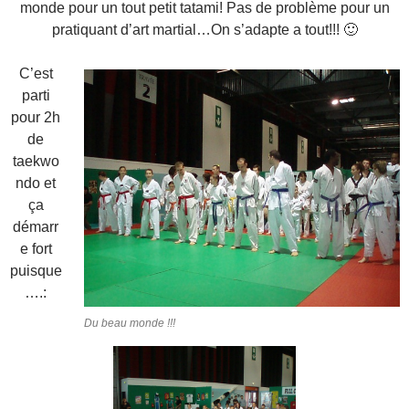
monde pour un tout petit tatami! Pas de problème pour un
pratiquant d’art martial…On s’adapte a tout!!! 🙂
C’est
parti
pour 2h
de
taekwo
ndo et
ça
démarr
e fort
puisque
….:
Du beau monde !!!