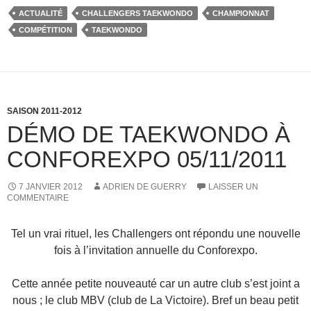
c
st
ail
ta
ACTUALITÉ
CHALLENGERS TAEKWONDO
CHAMPIONNAT
e
o
g
COMPÉTITION
TAEKWONDO
b
d
er
o
o
o
n
k
SAISON 2011-2012
DÉMO DE TAEKWONDO À
CONFOREXPO 05/11/2011
7 JANVIER 2012
ADRIEN DE GUERRY
LAISSER UN
COMMENTAIRE
Tel un vrai rituel, les Challengers ont répondu une nouvelle
fois à l’invitation annuelle du Conforexpo.
Cette année petite nouveauté car un autre club s’est joint a
nous ; le club MBV (club de La Victoire). Bref un beau petit