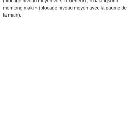
(blocage niveau moyen vers l’extérieur) , « batangsonn
momtong maki » (blocage niveau moyen avec la paume de
la main).