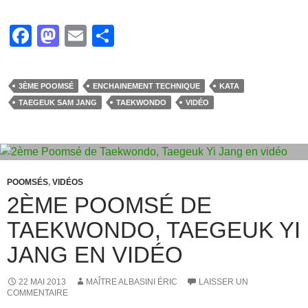
F
M
E
P
a
a
m
ar
c
st
ail
ta
3ÈME POOMSÉ
ENCHAINEMENT TECHNIQUE
KATA
e
o
g
TAEGEUK SAM JANG
TAEKWONDO
VIDÉO
b
d
er
o
o
o
n
k
POOMSÉS
,
VIDÉOS
2ÈME POOMSÉ DE
TAEKWONDO, TAEGEUK YI
JANG EN VIDÉO
22 MAI 2013
MAÎTRE ALBASINI ÉRIC
LAISSER UN
COMMENTAIRE