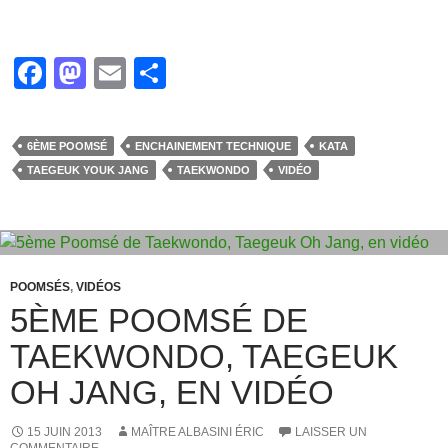
F
M
E
P
a
a
m
ar
c
st
ail
ta
6ÈME POOMSÉ
ENCHAINEMENT TECHNIQUE
KATA
e
o
g
TAEGEUK YOUK JANG
TAEKWONDO
VIDÉO
b
d
er
o
o
o
n
k
POOMSÉS
,
VIDÉOS
5ÈME POOMSÉ DE
TAEKWONDO, TAEGEUK
OH JANG, EN VIDÉO
15 JUIN 2013
MAÎTRE ALBASINI ÉRIC
LAISSER UN