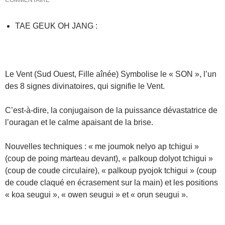
COMMENTAIRE
TAE GEUK OH JANG :
Le Vent (Sud Ouest, Fille aînée) Symbolise le « SON », l’un
des 8 signes divinatoires, qui signifie le Vent.
C’est-à-dire, la conjugaison de la puissance dévastatrice de
l’ouragan et le calme apaisant de la brise.
Nouvelles techniques : « me joumok nelyo ap tchigui »
(coup de poing marteau devant), « palkoup dolyot tchigui »
(coup de coude circulaire), « palkoup pyojok tchigui » (coup
de coude claqué en écrasement sur la main) et les positions
« koa seugui », « owen seugui » et « orun seugui ».