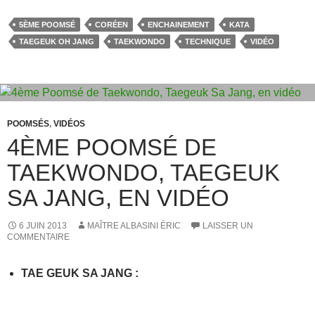
c
st
ail
ta
5ÈME POOMSÉ
CORÉEN
ENCHAINEMENT
KATA
e
o
g
TAEGEUK OH JANG
TAEKWONDO
TECHNIQUE
VIDÉO
b
d
er
o
o
o
n
k
POOMSÉS
,
VIDÉOS
4ÈME POOMSÉ DE
TAEKWONDO, TAEGEUK
SA JANG, EN VIDÉO
6 JUIN 2013
MAÎTRE ALBASINI ÉRIC
LAISSER UN
COMMENTAIRE
TAE GEUK SA JANG
: