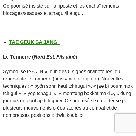
Ce poomsé insiste sur la riposte et les enchaînements :
blocages/attaques et tchagui/jileugui.
TAE GEUK SA JANG
:
Le
Tonnerre
(
Nord Est, Fils aîné
)
Symbolise le « JIN », l’un des 8 signes divinatoires, qui
représente le Tonnerre (puissance et dignité). Nouvelles
techniques : « pyôn sonn keut tchirugui », « jae bi poum mok
tchigui », « yop tchagui », « momtong bakkat maki », « dung
joumok eulgoul ap tchigui ». Ce poomsé se caractérise par
plusieurs mouvements préparatoires au combat et de
nombreuses positions « dwitt koubi ».