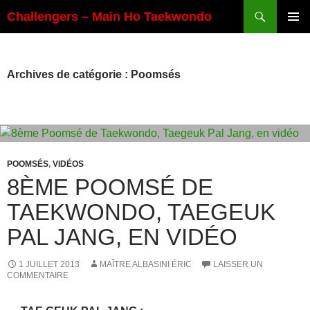
Aller
Recherche
Challengers – Main Ho Taekwondo
au
MENU
contenu
PRINCI
Archives de catégorie : Poomsés
POOMSÉS
,
VIDÉOS
8ÈME POOMSÉ DE
TAEKWONDO, TAEGEUK
PAL JANG, EN VIDÉO
1 JUILLET 2013
MAÎTRE ALBASINI ÉRIC
LAISSER UN
COMMENTAIRE