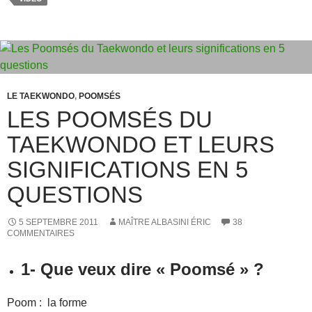
b
d
er
o
o
o
n
k
LE TAEKWONDO
,
POOMSÉS
LES POOMSÉS DU
TAEKWONDO ET LEURS
SIGNIFICATIONS EN 5
QUESTIONS
5 SEPTEMBRE 2011
MAÎTRE ALBASINI ÉRIC
38
COMMENTAIRES
1- Que veux dire « Poomsé » ?
Poom : la forme