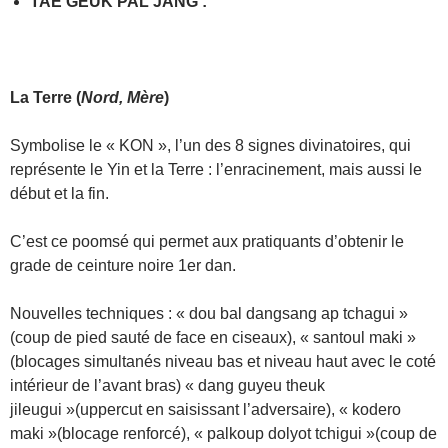
TAE GEUK PAL JANG
:
La Terre (
Nord, Mère
)
Symbolise le « KON », l’un des 8 signes divinatoires, qui
représente le Yin et la Terre : l’enracinement, mais aussi le
début et la fin.
C’est ce poomsé qui permet aux pratiquants d’obtenir le
grade de ceinture noire 1er dan.
Nouvelles techniques : « dou bal dangsang ap tchagui »
(coup de pied sauté de face en ciseaux), « santoul maki »
(blocages simultanés niveau bas et niveau haut avec le coté
intérieur de l’avant bras) « dang guyeu theuk
jileugui »(uppercut en saisissant l’adversaire), « kodero
maki »(blocage renforcé), « palkoup dolyot tchigui »(coup de