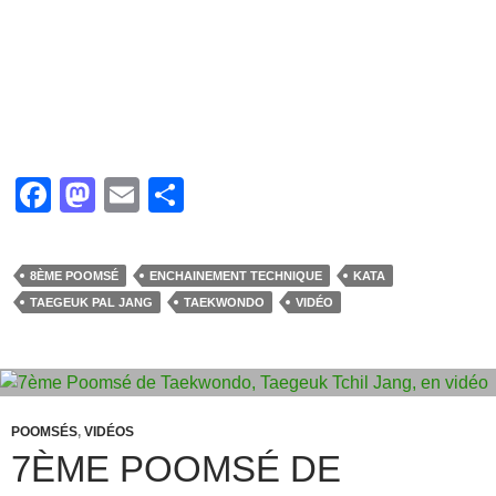
F
M
E
P
a
a
m
ar
c
st
ail
ta
8ÈME POOMSÉ
ENCHAINEMENT TECHNIQUE
KATA
e
o
g
TAEGEUK PAL JANG
TAEKWONDO
VIDÉO
b
d
er
o
o
o
n
k
POOMSÉS
,
VIDÉOS
7ÈME POOMSÉ DE