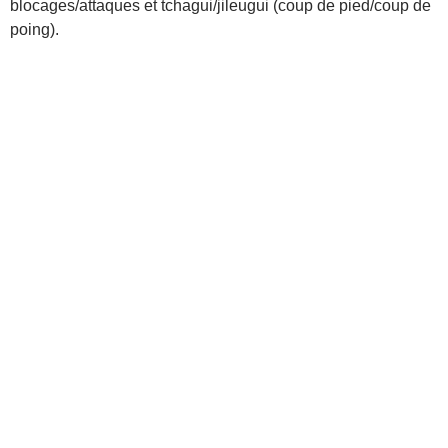
blocages/attaques et tchagui/jileugui (coup de pied/coup de
poing).