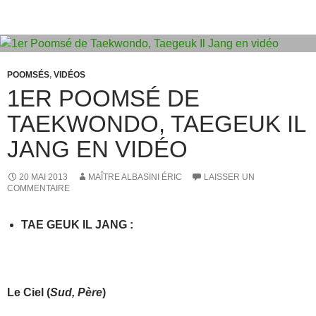
b
d
er
o
o
o
n
k
POOMSÉS
,
VIDÉOS
1ER POOMSÉ DE
TAEKWONDO, TAEGEUK IL
JANG EN VIDÉO
20 MAI 2013
MAÎTRE ALBASINI ÉRIC
LAISSER UN
COMMENTAIRE
TAE GEUK IL JANG
:
Le
Ciel
(
Sud, Père
)