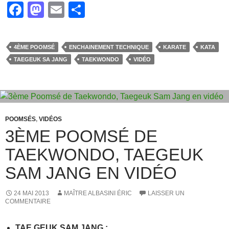
F
M
E
P
a
a
m
ar
c
st
ail
ta
4ÈME POOMSÉ
ENCHAINEMENT TECHNIQUE
KARATE
KATA
e
o
g
TAEGEUK SA JANG
TAEKWONDO
VIDÉO
b
d
er
o
o
o
n
k
POOMSÉS
,
VIDÉOS
3ÈME POOMSÉ DE
TAEKWONDO, TAEGEUK
SAM JANG EN VIDÉO
24 MAI 2013
MAÎTRE ALBASINI ÉRIC
LAISSER UN
COMMENTAIRE
TAE GEUK SAM JANG
: