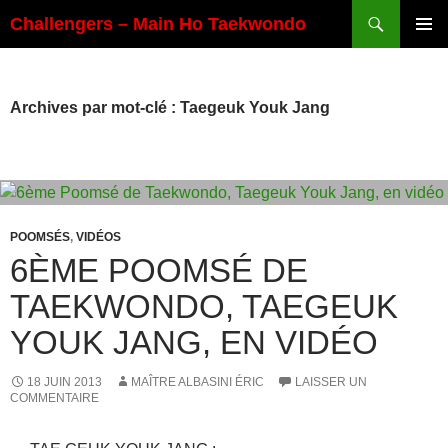
Aller
Recherche
Challengers – Main Ho Taekwondo
au
MENU
contenu
PRINCI
Archives par mot-clé : Taegeuk Youk Jang
POOMSÉS
,
VIDÉOS
6ÈME POOMSÉ DE
TAEKWONDO, TAEGEUK
YOUK JANG, EN VIDÉO
18 JUIN 2013
MAÎTRE ALBASINI ÉRIC
LAISSER UN
COMMENTAIRE