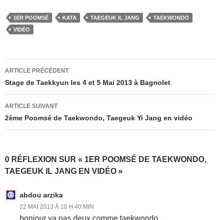
c
st
ail
ta
1ER POOMSÉ
KATA
TAEGEUK IL JANG
TAEKWONDO
e
o
g
VIDÉO
b
d
er
o
o
Navigation
ARTICLE PRÉCÉDENT
o
n
des
Stage de Taekkyun les 4 et 5 Mai 2013 à Bagnolet
k
articles
ARTICLE SUIVANT
2ème Poomsé de Taekwondo, Taegeuk Yi Jang en vidéo
0 RÉFLEXION SUR « 1ER POOMSÉ DE TAEKWONDO,
TAEGEUK IL JANG EN VIDÉO »
abdou arzika
22 MAI 2013 À 10 H 40 MIN
bonjour ya pas deux comme taekwondo