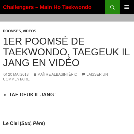
Aller
Recherche
Challengers – Main Ho Taekwondo
au
MENU
contenu
PRINCI
POOMSÉS
,
VIDÉOS
1ER POOMSÉ DE
TAEKWONDO, TAEGEUK IL
JANG EN VIDÉO
20 MAI 2013
MAÎTRE ALBASINI ÉRIC
LAISSER UN
COMMENTAIRE
TAE GEUK IL JANG
:
Le
Ciel
(
Sud, Père
)