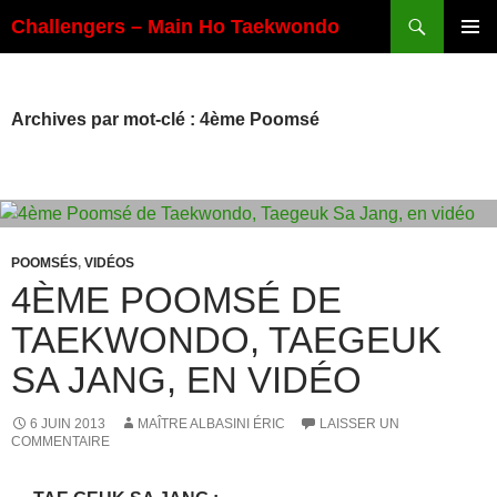
Aller
Recherche
Challengers – Main Ho Taekwondo
au
MENU
contenu
PRINCI
Archives par mot-clé : 4ème Poomsé
POOMSÉS
,
VIDÉOS
4ÈME POOMSÉ DE
TAEKWONDO, TAEGEUK
SA JANG, EN VIDÉO
6 JUIN 2013
MAÎTRE ALBASINI ÉRIC
LAISSER UN
COMMENTAIRE