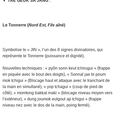
TAE GEUK SA JANG
:
Le
Tonnerre
(
Nord Est, Fils aîné
)
Symbolise le « JIN », l’un des 8 signes divinatoires, qui
représente le Tonnerre (puissance et dignité).
Nouvelles techniques : « pyôn sonn keut tchirugui » (frappe
en piquée avec le bout des doigts), « Sonnal jae bi poum
mok tchigui » (Blocage haut et attaque avec le tranchant de
la main en simultané), « yop tchagui » (coup de pied de
côté), « momtong bakkat maki » (blocage niveau moyen vers
l’extérieur), « dung joumok eulgoul ap tchigui » (frappe
niveau nez avec le dos de la main, poing fermé).