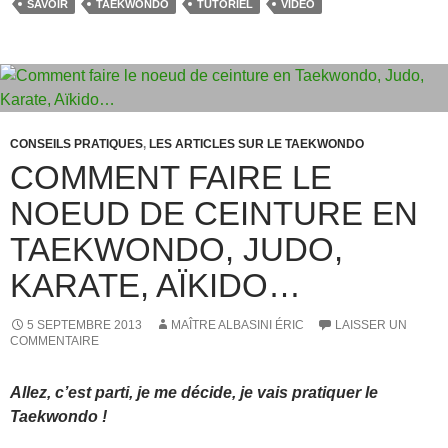
e
o
g
SAVOIR
TAEKWONDO
TUTORIEL
VIDÉO
b
d
er
o
o
o
n
k
CONSEILS PRATIQUES
,
LES ARTICLES SUR LE TAEKWONDO
COMMENT FAIRE LE
NOEUD DE CEINTURE EN
TAEKWONDO, JUDO,
KARATE, AÏKIDO…
5 SEPTEMBRE 2013
MAÎTRE ALBASINI ÉRIC
LAISSER UN
COMMENTAIRE
Allez, c’est parti, je me décide, je vais pratiquer le
Taekwondo !