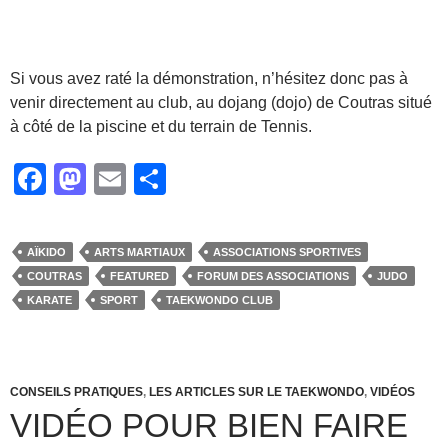
Si vous avez raté la démonstration, n’hésitez donc pas à
venir directement au club, au dojang (dojo) de Coutras situé
à côté de la piscine et du terrain de Tennis.
F
M
E
P
a
a
m
ar
c
st
ail
ta
AÏKIDO
ARTS MARTIAUX
ASSOCIATIONS SPORTIVES
e
o
g
COUTRAS
FEATURED
FORUM DES ASSOCIATIONS
JUDO
b
d
er
KARATE
SPORT
TAEKWONDO CLUB
o
o
o
n
CONSEILS PRATIQUES
k
,
LES ARTICLES SUR LE TAEKWONDO
,
VIDÉOS
VIDÉO POUR BIEN FAIRE