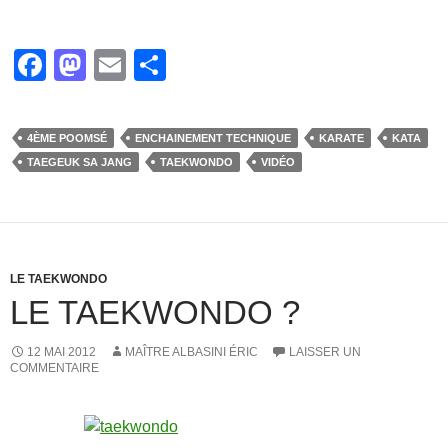
F
M
E
P
a
a
m
ar
c
st
ail
ta
4ÈME POOMSÉ
ENCHAINEMENT TECHNIQUE
KARATE
KATA
e
o
g
TAEGEUK SA JANG
TAEKWONDO
VIDÉO
b
d
er
o
o
o
n
k
LE TAEKWONDO
LE TAEKWONDO ?
12 MAI 2012
MAÎTRE ALBASINI ÉRIC
LAISSER UN
COMMENTAIRE