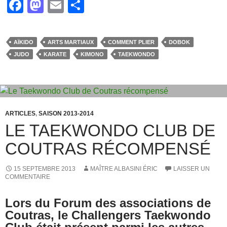
F
M
E
P
a
a
m
ar
c
st
ail
ta
AÏKIDO
ARTS MARTIAUX
COMMENT PLIER
DOBOK
e
o
g
JUDO
KARATE
KIMONO
TAEKWONDO
b
d
er
o
o
o
n
k
ARTICLES
,
SAISON 2013-2014
LE TAEKWONDO CLUB DE
COUTRAS RÉCOMPENSÉ
15 SEPTEMBRE 2013
MAÎTRE ALBASINI ÉRIC
LAISSER UN
COMMENTAIRE
Lors du Forum des associations de
Coutras, le Challengers Taekwondo