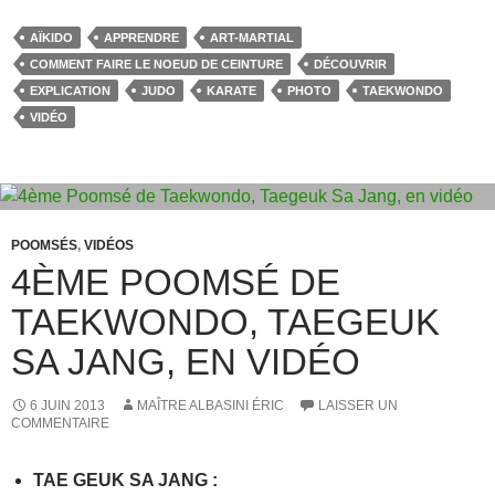
c
st
ail
ta
AÏKIDO
APPRENDRE
ART-MARTIAL
e
o
g
COMMENT FAIRE LE NOEUD DE CEINTURE
DÉCOUVRIR
b
d
er
EXPLICATION
JUDO
KARATE
PHOTO
TAEKWONDO
VIDÉO
o
o
o
n
k
POOMSÉS
,
VIDÉOS
4ÈME POOMSÉ DE
TAEKWONDO, TAEGEUK
SA JANG, EN VIDÉO
6 JUIN 2013
MAÎTRE ALBASINI ÉRIC
LAISSER UN
COMMENTAIRE
TAE GEUK SA JANG
: