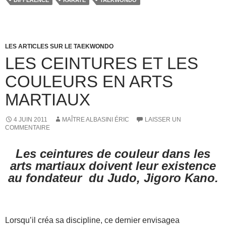
DIFFERENCE
KARATE
TAEKWONDO
e
o
g
b
d
er
o
o
LES ARTICLES SUR LE TAEKWONDO
o
n
LES CEINTURES ET LES
k
COULEURS EN ARTS
MARTIAUX
4 JUIN 2011
MAÎTRE ALBASINI ÉRIC
LAISSER UN
COMMENTAIRE
Les ceintures de couleur dans les
arts martiaux doivent leur existence
au fondateur du Judo, Jigoro Kano.
Lorsqu’il créa sa discipline, ce dernier envisagea