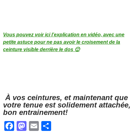
Vous pouvez voir ici l’explication en vidéo, avec une
petite astuce pour ne pas avoir le croisement de la
ceinture visible derrière le dos 🙂
À vos ceintures, et maintenant que
votre tenue est solidement attachée,
bon entrainement!
F
M
E
P
a
a
m
ar