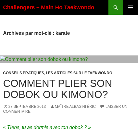
Aller
Recherche
Challengers – Main Ho Taekwondo
au
MENU
contenu
PRINCI
Archives par mot-clé : karate
CONSEILS PRATIQUES
,
LES ARTICLES SUR LE TAEKWONDO
COMMENT PLIER SON
DOBOK OU KIMONO?
27 SEPTEMBRE 2013
MAÎTRE ALBASINI ÉRIC
LAISSER UN
COMMENTAIRE
« Tiens, tu as dormis avec ton dobok ? »