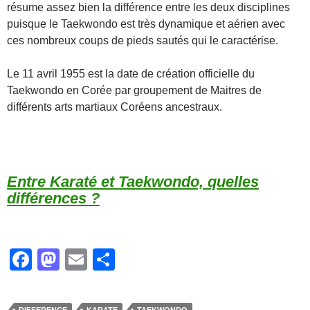
résume assez bien la différence entre les deux disciplines
puisque le Taekwondo est très dynamique et aérien avec
ces nombreux coups de pieds sautés qui le caractérise.
Le 11 avril 1955 est la date de création officielle du
Taekwondo en Corée par groupement de Maitres de
différents arts martiaux Coréens ancestraux.
Entre Karaté et Taekwondo, quelles
différences ?
F
M
E
P
a
a
m
ar
c
st
ail
ta