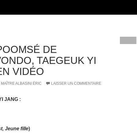
POOMSÉ DE
ONDO, TAEGEUK YI
EN VIDÉO
MAÎTRE ALBASINI ÉRIC
LAISSER UN COMMENTAIRE
YI JANG
:
, Jeune fille
)