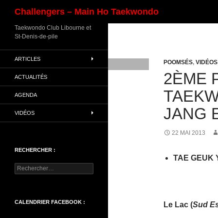
Recherche
Challengers – Main Ho Taekwondo
Aller
Taekwondo Club Libourne et
St-Denis-de-pile
au
contenu
ARTICLES
POOMSÉS
,
VIDÉOS
2ÈME 
ACTUALITÉS
TAEKW
AGENDA
JANG 
VIDÉOS
22 MAI 2013
RECHERCHER :
TAE GEUK 
Rechercher :
CALENDRIER FACEBOOK :
Le
Lac
(
Sud Est