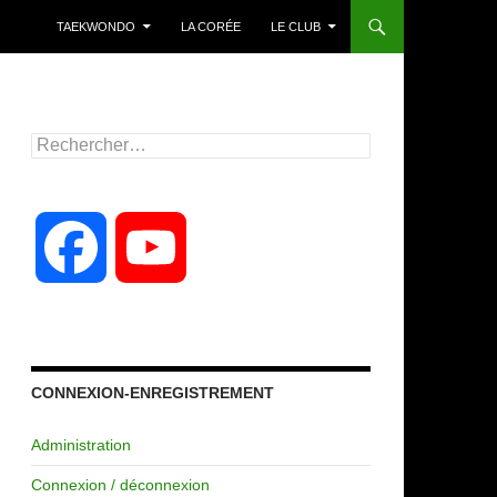
TAEKWONDO
LA CORÉE
LE CLUB
Rechercher :
F
Y
a
o
c
u
CONNEXION-ENREGISTREMENT
Administration
e
T
Connexion / déconnexion