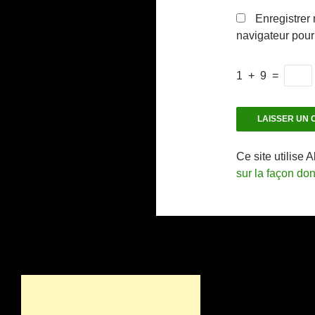
Enregistrer
navigateur pou
1
+
9
=
Ce site utilise 
sur la façon do