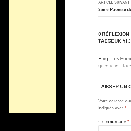
k
ARTICLE SUIVANT
3ème Poomsé de
0 RÉFLEXION
TAEGEUK YI J
Ping :
Les Pooms
questions | Ta
LAISSER UN 
Votre adresse e-m
indiqués avec
*
Commentaire
*