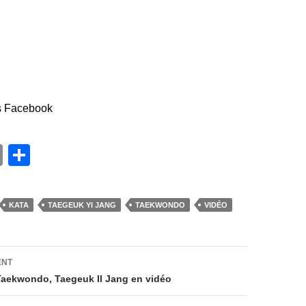
s Facebook
E
P
m
ar
ail
ta
KATA
TAEGEUK YI JANG
TAEKWONDO
VIDÉO
g
er
on
ENT
aekwondo, Taegeuk Il Jang en vidéo