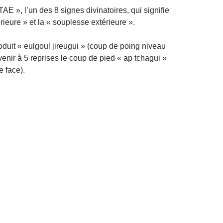
AE », l’un des 8 signes divinatoires, qui signifie
érieure » et la « souplesse extérieure ».
duit « eulgoul jireugui » (coup de poing niveau
ervenir à 5 reprises le coup de pied « ap tchagui »
e face).