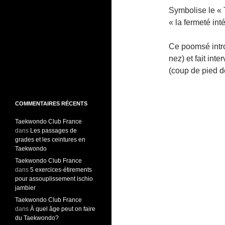
Symbolise le « T
« la fermeté int
Ce poomsé intro
nez) et fait int
(coup de pied d
COMMENTAIRES RÉCENTS
Taekwondo Club France
dans
Les passages de
grades et les ceintures en
Taekwondo
Taekwondo Club France
dans
5 exercices-étirements
pour assouplissement ischio
jambier
Taekwondo Club France
dans
À quel âge peut on faire
du Taekwondo?