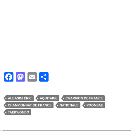
F
M
E
P
a
a
m
ar
c
st
ail
ta
ALBASINI ÉRIC
AQUITAINE
CHAMPION DE FRANCE
e
o
g
CHAMPIONNAT DE FRANCE
NATIONALE
POOMSAE
b
d
er
TAEKWONDO
o
o