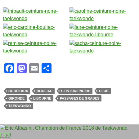
F
M
E
P
a
a
m
ar
c
st
ail
ta
BORDEAUX
BOULIAC
CEINTURE NOIRE
CLUB
e
o
g
GIRONDE
LIBOURNE
PASSAGES DE GRADES
b
d
er
TAEKWONDO
o
o
o
n
k