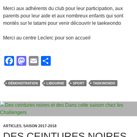
Merci aux adhérents du club pour leur participation, aux
parents pour leur aide et aux nombreux enfants qui sont
montés sur le tatami pour venir découvrir le taekwondo
Merci au centre Leclerc pour son accueil
F
M
E
P
a
a
m
ar
c
st
ail
ta
DÉMONSTRATION
LIBOURNE
SPORT
TAEKWONDO
e
o
g
b
d
er
o
o
o
n
ARTICLES
k
,
SAISON 2017-2018
DES CEINTURES NOIRES