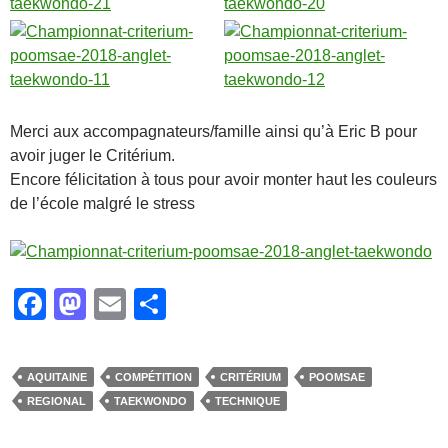
Merci aux accompagnateurs/famille ainsi qu’à Eric B pour
avoir juger le Critérium.
Encore félicitation à tous pour avoir monter haut les couleurs
de l’école malgré le stress
F
M
E
P
a
a
m
ar
c
st
ail
ta
AQUITAINE
COMPÉTITION
CRITÉRIUM
POOMSAE
e
o
g
REGIONAL
TAEKWONDO
TECHNIQUE
b
d
er