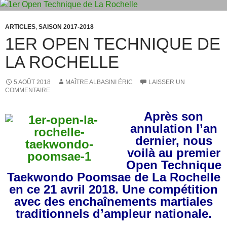
o
n
k
ARTICLES
,
SAISON 2017-2018
1ER OPEN TECHNIQUE DE
LA ROCHELLE
5 AOÛT 2018
MAÎTRE ALBASINI ÉRIC
LAISSER UN
COMMENTAIRE
Après son
annulation l’an
dernier, nous
voilà au premier
Open Technique
Taekwondo Poomsae de La Rochelle
en ce 21 avril 2018. Une compétition
avec des enchaînements martiales
traditionnels d’ampleur nationale.