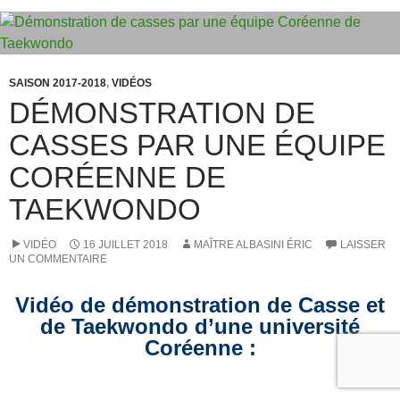
o
o
o
n
k
SAISON 2017-2018
,
VIDÉOS
DÉMONSTRATION DE
CASSES PAR UNE ÉQUIPE
CORÉENNE DE
TAEKWONDO
VIDÉO
16 JUILLET 2018
MAÎTRE ALBASINI ÉRIC
LAISSER
UN COMMENTAIRE
Vidéo de démonstration de Casse et
de Taekwondo d’une université
Coréenne :