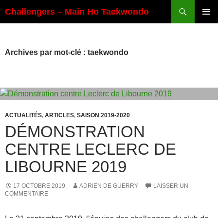
Aller
Recherche
Challengers – Main Ho Taekwondo
au
MENU
contenu
PRINCI
Archives par mot-clé : taekwondo
ACTUALITÉS
,
ARTICLES
,
SAISON 2019-2020
DÉMONSTRATION
CENTRE LECLERC DE
LIBOURNE 2019
17 OCTOBRE 2019
ADRIEN DE GUERRY
LAISSER UN
COMMENTAIRE