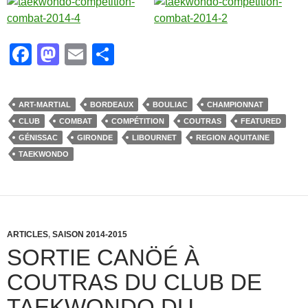
F
M
E
P
a
a
m
ar
c
st
ail
ta
ART-MARTIAL
BORDEAUX
BOULIAC
CHAMPIONNAT
e
o
g
CLUB
COMBAT
COMPÉTITION
COUTRAS
FEATURED
b
d
er
GÉNISSAC
GIRONDE
LIBOURNET
REGION AQUITAINE
TAEKWONDO
o
o
o
n
k
ARTICLES
,
SAISON 2014-2015
SORTIE CANÖÉ À
COUTRAS DU CLUB DE
TAEKWONDO DU