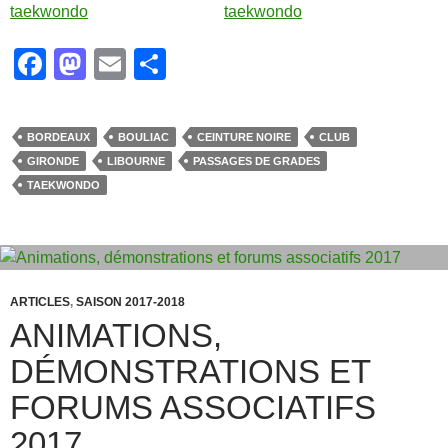
F
M
E
P
a
a
m
ar
c
st
ail
ta
BORDEAUX
BOULIAC
CEINTURE NOIRE
CLUB
e
o
g
GIRONDE
LIBOURNE
PASSAGES DE GRADES
b
d
er
TAEKWONDO
o
o
o
n
k
ARTICLES
,
SAISON 2017-2018
ANIMATIONS,
DÉMONSTRATIONS ET
FORUMS ASSOCIATIFS
2017