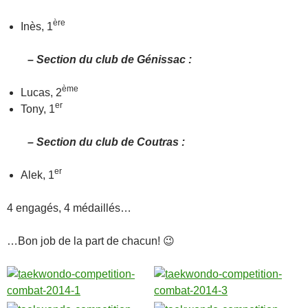
ère
Inès, 1
– Section du club de Génissac :
ème
Lucas, 2
er
Tony, 1
– Section du club de Coutras :
er
Alek, 1
4 engagés, 4 médaillés…
…Bon job de la part de chacun! 😉