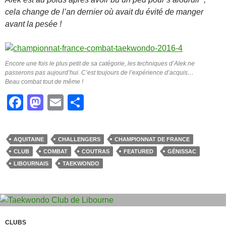
cela change de l’an dernier où avait du évité de manger
avant la pesée !
Encore une fois le plus petit de sa catégorie, les techniques d’Alek ne
passerons pas aujourd’hui. C’est toujours de l’expérience d’acquis…
Beau combat tout de même !
F
M
E
P
a
a
m
ar
c
st
ail
ta
AQUITAINE
CHALLENGERS
CHAMPIONNAT DE FRANCE
e
o
g
CLUB
COMBAT
COUTRAS
FEATURED
GÉNISSAC
b
d
er
LIBOURNAIS
TAEKWONDO
o
o
o
n
k
CLUBS