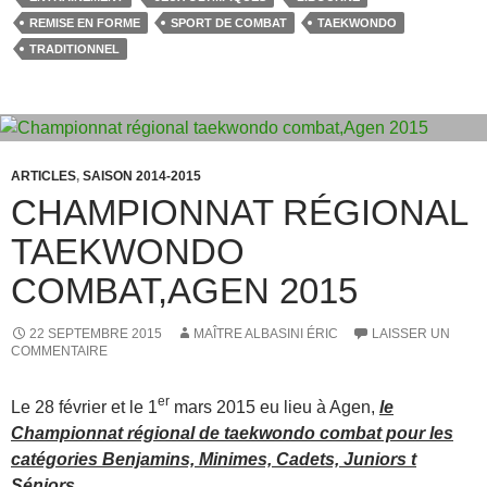
b
d
er
REMISE EN FORME
SPORT DE COMBAT
TAEKWONDO
TRADITIONNEL
o
o
o
n
k
ARTICLES
,
SAISON 2014-2015
CHAMPIONNAT RÉGIONAL
TAEKWONDO
COMBAT,AGEN 2015
22 SEPTEMBRE 2015
MAÎTRE ALBASINI ÉRIC
LAISSER UN
COMMENTAIRE
er
Le 28 février et le 1
mars 2015 eu lieu à Agen,
le
Championnat régional de taekwondo combat pour les
catégories Benjamins, Minimes, Cadets, Juniors t
Séniors.