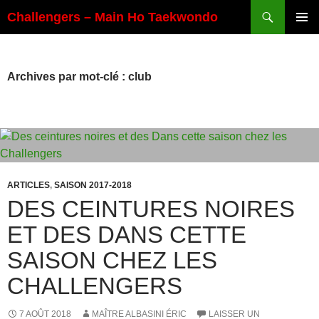
Aller
Recherche
Challengers – Main Ho Taekwondo
au
MENU
contenu
PRINCI
Archives par mot-clé : club
ARTICLES
,
SAISON 2017-2018
DES CEINTURES NOIRES
ET DES DANS CETTE
SAISON CHEZ LES
CHALLENGERS
7 AOÛT 2018
MAÎTRE ALBASINI ÉRIC
LAISSER UN