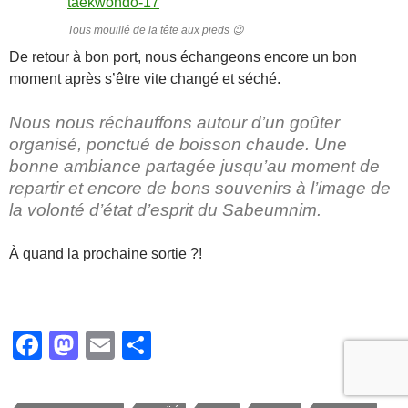
Tous mouillé de la tête aux pieds 😉
De retour à bon port, nous échangeons encore un bon
moment après s’être vite changé et séché.
Nous nous réchauffons autour d’un goûter
organisé, ponctué de boisson chaude. Une
bonne ambiance partagée jusqu’au moment de
repartir et encore de bons souvenirs à l’image de
la volonté d’état d’esprit du Sabeumnim.
À quand la prochaine sortie ?!
F
M
E
P
a
a
m
ar
c
st
ail
ta