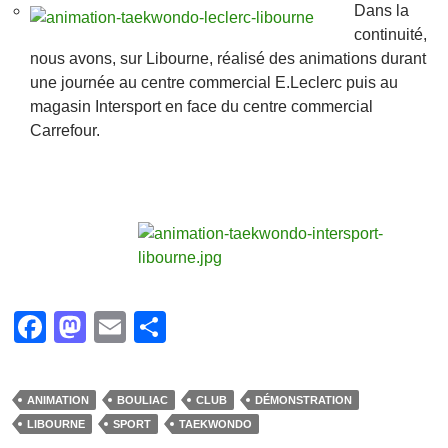
Dans la
continuité,
nous avons, sur Libourne, réalisé des animations durant
une journée au centre commercial E.Leclerc puis au
magasin Intersport en face du centre commercial
Carrefour.
F
M
E
P
a
a
m
ar
c
st
ail
ta
ANIMATION
BOULIAC
CLUB
DÉMONSTRATION
e
o
g
LIBOURNE
SPORT
TAEKWONDO