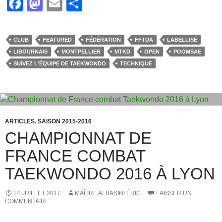
F
M
E
P
a
a
m
ar
c
st
ail
ta
CLUB
FEATURED
FÉDÉRATION
FFTDA
LABELLISÉ
e
o
g
LIBOURNAIS
MONTPELLIER
MTKD
OPEN
POOMSAE
b
d
er
SUIVEZ L'ÉQUIPE DE TAEKWONDO
TECHNIQUE
o
o
o
n
k
ARTICLES
,
SAISON 2015-2016
CHAMPIONNAT DE
FRANCE COMBAT
TAEKWONDO 2016 À LYON
14 JUILLET 2017
MAÎTRE ALBASINI ÉRIC
LAISSER UN
COMMENTAIRE