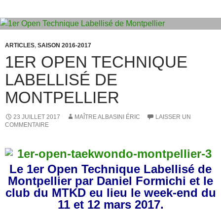
b
d
er
o
o
o
n
k
ARTICLES
,
SAISON 2016-2017
1ER OPEN TECHNIQUE
LABELLISÉ DE
MONTPELLIER
23 JUILLET 2017
MAÎTRE ALBASINI ÉRIC
LAISSER UN
COMMENTAIRE
Le 1er Open Technique Labellisé de
Montpellier par Daniel Formichi et le
club du MTKD eu lieu le week-end du
11 et 12 mars 2017.