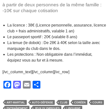
à partir de deux personnes de la même famille :
-10€ sur chaque cotisation
La licence : 38€ (Licence personnelle, assurance, licence
club + frais administratifs, valable 1 an)
Le passeport sportif : 20€ (valable 8 ans)
La tenue (le dobok) : De 28€ à 40€ selon la taille avec
marquage du club dans le dos.
Les protections : Non obligatoire dans l’immédiat,
équipez vous au fur et à mesure.
[/vc_column_text][/vc_column][/vc_row]
F
M
E
P
a
a
m
ar
c
st
ail
ta
ART-MARTIAL
AUTO-DÉFENSE
CLUB
CORÉEN
COURS
e
o
g
ENTRAÎNEMENT
JEUX OLYMPIQUES
LIBOURNE