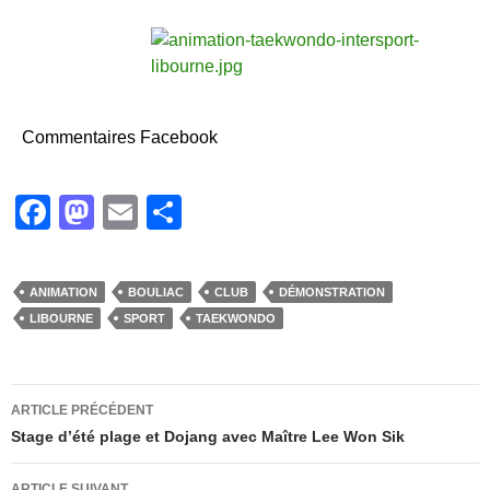
Commentaires Facebook
F
M
E
P
a
a
m
ar
c
st
ail
ta
ANIMATION
BOULIAC
CLUB
DÉMONSTRATION
e
o
g
LIBOURNE
SPORT
TAEKWONDO
b
d
er
o
o
Navigation
ARTICLE PRÉCÉDENT
o
n
des
Stage d’été plage et Dojang avec Maître Lee Won Sik
k
articles
ARTICLE SUIVANT