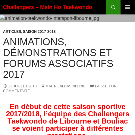
Aller
Recherche
Challengers – Main Ho Taekwondo
au
MENU
contenu
PRINCI
ARTICLES
,
SAISON 2017-2018
ANIMATIONS,
DÉMONSTRATIONS ET
FORUMS ASSOCIATIFS
2017
12 JUILLET 2018
MAÎTRE ALBASINI ÉRIC
LAISSER UN
COMMENTAIRE
En début de cette saison sportive
2017/2018, l’équipe des Challengers
Taekwondo de Libourne et Bouliac
se voient participer à différentes