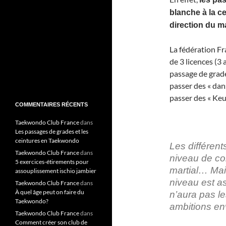
blanche à la c
direction du ma
La fédération 
de 3 licences (3 
passage de grade
passer des « dans
passer des « Keu
COMMENTAIRES RÉCENTS
Taekwondo Club France
dans
Les passages de grades et les
ceintures en Taekwondo
Les différen
Taekwondo Club France
dans
niveau de co
5 exercices-étirements pour
martial… Mai
assouplissement ischio jambier
niveau est a
Taekwondo Club France
dans
À quel âge peut on faire du
n’aura pas 
Taekwondo?
ambitions env
Taekwondo Club France
dans
Comment créer son club de