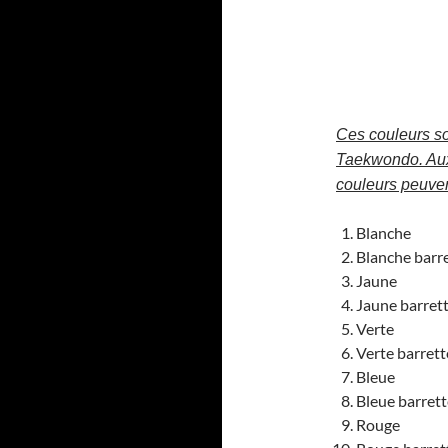
Ces couleurs so
Taekwondo. Aux
couleurs peuvent
Blanche
Blanche barr
Jaune
Jaune barrett
Verte
Verte barrett
Bleue
Bleue barret
Rouge