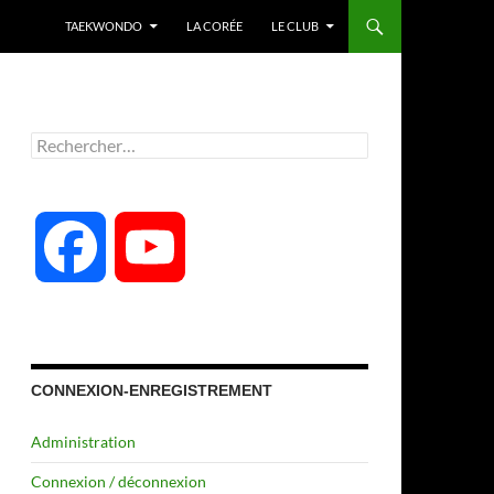
TAEKWONDO
LA CORÉE
LE CLUB
Rechercher :
F
Y
a
o
c
u
CONNEXION-ENREGISTREMENT
Administration
e
T
Connexion / déconnexion