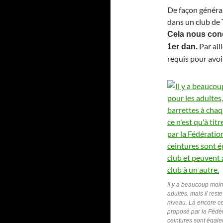
De façon généra
dans un club de 
Cela nous cond
Par ail
1er dan.
requis pour avoi
Il y a beaucoup moin
adultes, mais il rest
niveau. Là encore ce n
proposé par la Fédér
ceintures sont égale