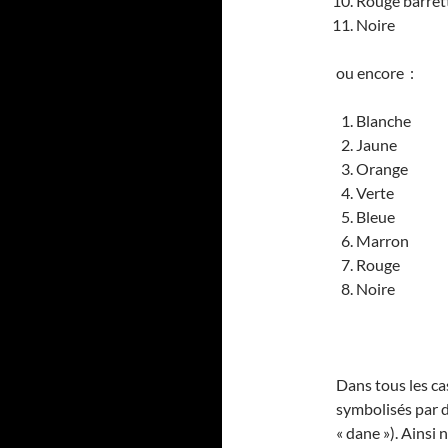
Rouge barret
Noire
ou encore :
Blanche
Jaune
Orange
Verte
Bleue
Marron
Rouge
Noire
Dans tous les cas
symbolisés par d
« dane »). Ainsi