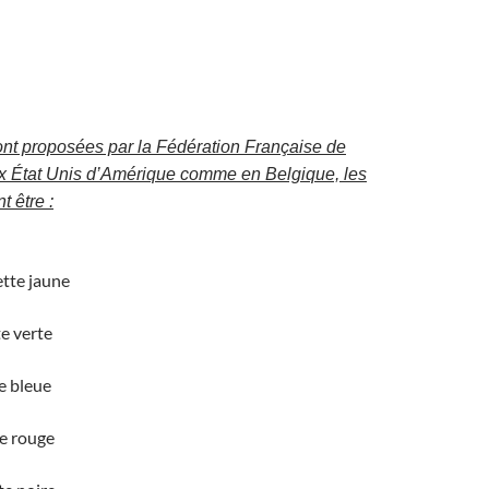
nt proposées par la Fédération Française de
 État Unis d’Amérique comme en Belgique, les
 être :
ette jaune
e verte
e bleue
te rouge