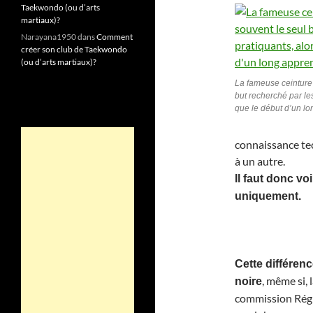
Taekwondo (ou d’arts
martiaux)?
Narayana1950
dans
Comment
créer son club de Taekwondo
(ou d’arts martiaux)?
La fameuse ceinture 
but recherché par les
que le début d’un lo
connaissance te
à un autre.
Il faut donc vo
uniquement.
Cette différenc
, même si, 
noire
commission Régio