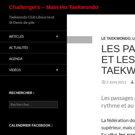
Recherche
Challengers – Main Ho Taekwondo
Aller
Taekwondo Club Libourne et
St-Denis-de-pile
au
contenu
ARTICLES
LE TAEKWONDO
,
L
LES P
ACTUALITÉS
ET LE
AGENDA
TAEK
VIDÉOS
5 JUIN 2011
RECHERCHER :
Les passages 
Rechercher :
rythme et au 
La fédération do
CALENDRIER FACEBOOK :
supérieur, mais 
En effet,
les pa