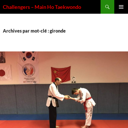
Aller
Recherche
Challengers – Main Ho Taekwondo
au
MENU
contenu
PRINCI
Archives par mot-clé : gironde