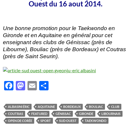
Ouest du 16 aout 2014.
Une bonne promotion pour le Taekwondo en
Gironde et en Aquitaine en général pour cet
enseignant des clubs de Génissac (près de
Libourne), Bouliac (près de Bordeaux) et Coutras
(près de Saint Seurin).
F
M
E
P
ac
as
m
ar
e
to
ail
ta
ALBASINI ÉRIC
AQUITAINE
BORDEAUX
BOULIAC
CLUB
b
d
g
COUTRAS
FEATURED
GÉNISSAC
GIRONDE
LIBOURNAIS
o
o
er
OPEN DE CORÉE
SPORT
SUD OUEST
TAEKWONDO