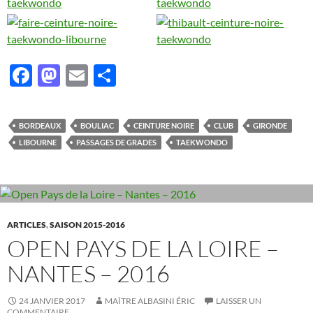
F
M
E
P
ac
as
m
ar
e
to
ail
ta
BORDEAUX
BOULIAC
CEINTURE NOIRE
CLUB
GIRONDE
b
d
g
LIBOURNE
PASSAGES DE GRADES
TAEKWONDO
o
o
er
o
n
k
ARTICLES
,
SAISON 2015-2016
OPEN PAYS DE LA LOIRE –
NANTES – 2016
24 JANVIER 2017
MAÎTRE ALBASINI ÉRIC
LAISSER UN
COMMENTAIRE