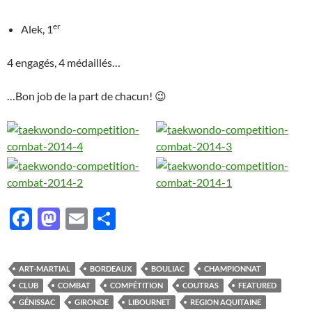
er
Alek, 1
4 engagés, 4 médaillés…
…Bon job de la part de chacun! 😉
F
M
E
P
ac
as
m
ar
e
to
ail
ta
ART-MARTIAL
BORDEAUX
BOULIAC
CHAMPIONNAT
b
d
g
CLUB
COMBAT
COMPÉTITION
COUTRAS
FEATURED
o
o
er
GÉNISSAC
GIRONDE
LIBOURNET
REGION AQUITAINE