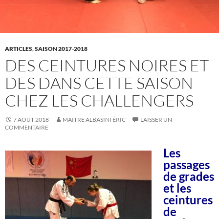
ARTICLES
,
SAISON 2017-2018
DES CEINTURES NOIRES ET
DES DANS CETTE SAISON
CHEZ LES CHALLENGERS
7 AOÛT 2018
MAÎTRE ALBASINI ÉRIC
LAISSER UN
COMMENTAIRE
Les
passages
de grades
et les
ceintures
de