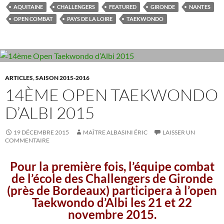
e
to
ail
ta
AQUITAINE
CHALLENGERS
FEATURED
GIRONDE
NANTES
b
d
g
OPEN COMBAT
PAYS DE LA LOIRE
TAEKWONDO
o
o
er
o
n
k
ARTICLES
,
SAISON 2015-2016
14ÈME OPEN TAEKWONDO
D’ALBI 2015
19 DÉCEMBRE 2015
MAÎTRE ALBASINI ÉRIC
LAISSER UN
COMMENTAIRE
Pour la première fois, l’équipe combat
de l’école des Challengers de Gironde
(près de Bordeaux) participera à l’open
Taekwondo d’Albi les 21 et 22
novembre 2015.