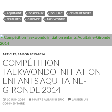
ac
as
m
ar
e
to
ail
ta
AQUITAINE
BORDEAUX
BOULIAC
CEINTURE NOIRE
b
d
g
FEATURED
GIRONDE
TAEKWONDO
o
o
er
o
n
k
ARTICLES
,
SAISON 2013-2014
COMPÉTITION
TAEKWONDO INITIATION
ENFANTS AQUITAINE-
GIRONDE 2014
10 JUIN 2014
MAÎTRE ALBASINI ÉRIC
LAISSER UN
COMMENTAIRE