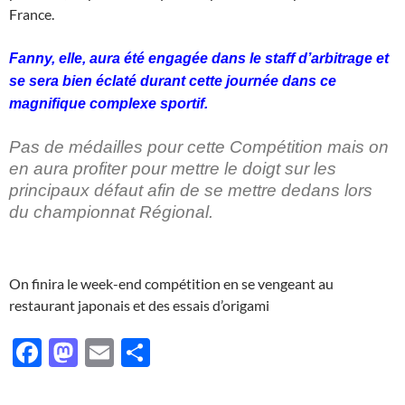
France.
Fanny, elle, aura été engagée dans le staff d’arbitrage et
se sera bien éclaté durant cette journée dans ce
magnifique complexe sportif.
Pas de médailles pour cette Compétition mais on
en aura profiter pour mettre le doigt sur les
principaux défaut afin de se mettre dedans lors
du championnat Régional.
On finira le week-end compétition en se vengeant au
restaurant japonais et des essais d’origami
F
M
E
P
ac
as
m
ar