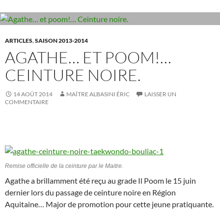
o
n
k
ARTICLES
,
SAISON 2013-2014
AGATHE… ET POOM!…
CEINTURE NOIRE.
14 AOÛT 2014
MAÎTRE ALBASINI ÉRIC
LAISSER UN
COMMENTAIRE
Remise officielle de la ceinture par le Maitre.
Agathe a brillamment été reçu au grade Il Poom le 15 juin
dernier lors du passage de ceinture noire en Région
Aquitaine… Major de promotion pour cette jeune pratiquante.