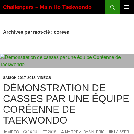
Aller
Recherche
Challengers – Main Ho Taekwondo
au
MENU
contenu
PRINCI
Archives par mot-clé : coréen
SAISON 2017-2018
,
VIDÉOS
DÉMONSTRATION DE
CASSES PAR UNE ÉQUIPE
CORÉENNE DE
TAEKWONDO
VIDÉO
16 JUILLET 2018
MAÎTRE ALBASINI ÉRIC
LAISSER