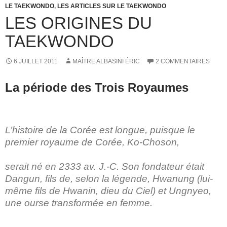
k
LE TAEKWONDO
,
LES ARTICLES SUR LE TAEKWONDO
LES ORIGINES DU
TAEKWONDO
6 JUILLET 2011
MAÎTRE ALBASINI ÉRIC
2 COMMENTAIRES
La période des Trois Royaumes
L’histoire de la Corée est longue, puisque le
premier royaume de Corée, Ko-Choson,
serait né en 2333 av. J.-C. Son fondateur était
Dangun, fils de, selon la légende, Hwanung (lui-
même fils de Hwanin, dieu du Ciel) et Ungnyeo,
une ourse transformée en femme.