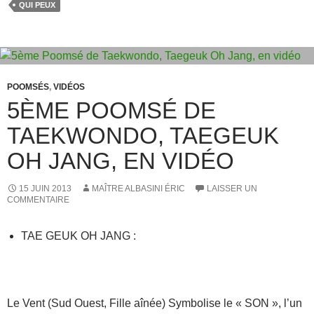
b
d
er
QUI PEUX
o
o
o
n
k
POOMSÉS
,
VIDÉOS
5ÈME POOMSÉ DE
TAEKWONDO, TAEGEUK
OH JANG, EN VIDÉO
15 JUIN 2013
MAÎTRE ALBASINI ÉRIC
LAISSER UN
COMMENTAIRE
TAE GEUK OH JANG :
Le Vent (Sud Ouest, Fille aînée) Symbolise le « SON », l’un