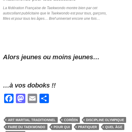
La fédération Française de Taekwondo montre bien par cet
–
autocollant publicitaire que le Taekwondo est pour tous, garçons,
filles et pour tous les âges… Bref universel encore une fois…
–
–
Alors jeunes ou moins jeunes…
–
…à vos doboks !!
F
M
E
P
a
a
m
ar
c
st
ail
ta
ART MARTIAL TRADITIONNEL
CORÉEN
DISCIPLINE OLYMPIQUE
e
o
g
FAIRE DU TAEKWONDO
POUR QUI
PRATIQUER
QUEL ÂGE