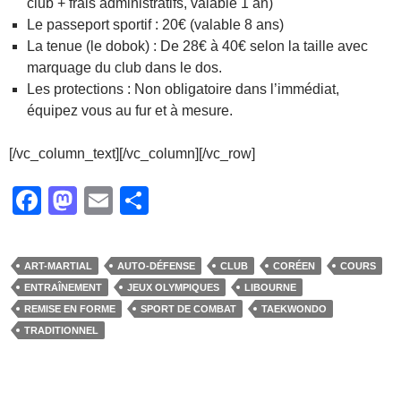
club + frais administratifs, valable 1 an)
Le passeport sportif : 20€ (valable 8 ans)
La tenue (le dobok) : De 28€ à 40€ selon la taille avec
marquage du club dans le dos.
Les protections : Non obligatoire dans l’immédiat,
équipez vous au fur et à mesure.
[/vc_column_text][/vc_column][/vc_row]
F
M
E
P
a
a
m
ar
c
st
ail
ta
ART-MARTIAL
AUTO-DÉFENSE
CLUB
CORÉEN
COURS
e
o
g
ENTRAÎNEMENT
JEUX OLYMPIQUES
LIBOURNE
b
d
er
REMISE EN FORME
SPORT DE COMBAT
TAEKWONDO
TRADITIONNEL
o
o
o
n
k