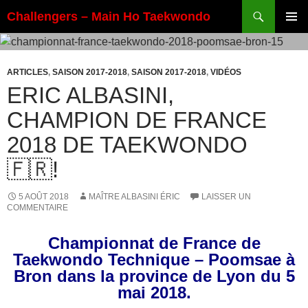
Aller
Recherche
Challengers – Main Ho Taekwondo
au
MENU
contenu
PRINCI
ARTICLES
,
SAISON 2017-2018
,
SAISON 2017-2018
,
VIDÉOS
ERIC ALBASINI,
CHAMPION DE FRANCE
2018 DE TAEKWONDO
🇫🇷!
5 AOÛT 2018
MAÎTRE ALBASINI ÉRIC
LAISSER UN
COMMENTAIRE
Championnat de France de
Taekwondo Technique – Poomsae à
Bron dans la province de Lyon du 5
mai 2018.