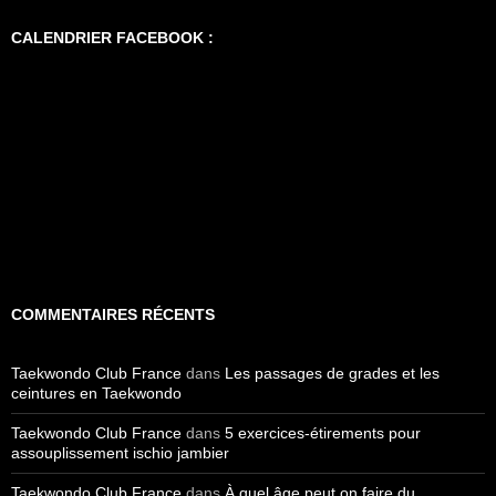
CALENDRIER FACEBOOK :
COMMENTAIRES RÉCENTS
Taekwondo Club France
dans
Les passages de grades et les
ceintures en Taekwondo
Taekwondo Club France
dans
5 exercices-étirements pour
assouplissement ischio jambier
Taekwondo Club France
dans
À quel âge peut on faire du