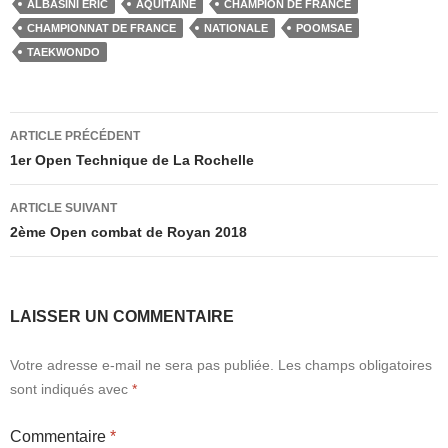
ALBASINI ÉRIC
AQUITAINE
CHAMPION DE FRANCE
e
o
g
CHAMPIONNAT DE FRANCE
NATIONALE
POOMSAE
b
d
er
TAEKWONDO
o
o
o
n
Navigation
ARTICLE PRÉCÉDENT
k
des
1er Open Technique de La Rochelle
articles
ARTICLE SUIVANT
2ème Open combat de Royan 2018
LAISSER UN COMMENTAIRE
Votre adresse e-mail ne sera pas publiée.
Les champs obligatoires
sont indiqués avec
*
Commentaire
*