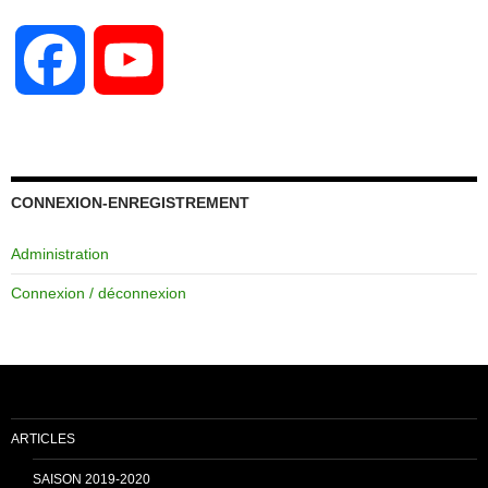
F
Y
a
o
c
u
CONNEXION-ENREGISTREMENT
Administration
e
T
Connexion / déconnexion
b
u
o
b
ARTICLES
o
e
SAISON 2019-2020