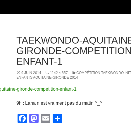
TAEKWONDO-AQUITAIN
GIRONDE-COMPETITION
ENFANT-1
9 JUIN 2014
1142 × 857
COMPÉTITION TAEKWONDO INIT
ENFANTS AQUITAINE-GIRONDE 2014
9h : Lana n’est vraiment pas du matin ^_^
F
M
E
P
a
a
m
ar