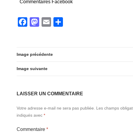
Commentaires Facebook
c
st
ail
ta
e
o
g
F
M
E
P
b
d
er
a
a
m
ar
o
o
c
st
ail
ta
o
n
e
o
g
k
Image précédente
b
d
er
o
o
Image suivante
o
n
k
LAISSER UN COMMENTAIRE
Votre adresse e-mail ne sera pas publiée.
Les champs obligat
indiqués avec
*
Commentaire
*