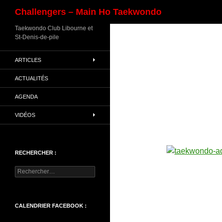
Recherche
Challengers – Main Ho Taekwondo
Aller
Taekwondo Club Libourne et
St-Denis-de-pile
au
contenu
ARTICLES
ACTUALITÉS
AGENDA
VIDÉOS
RECHERCHER :
Rechercher :
CALENDRIER FACEBOOK :