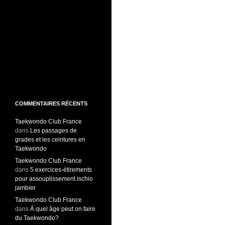
COMMENTAIRES RÉCENTS
Taekwondo Club France
dans
Les passages de
grades et les ceintures en
Taekwondo
Taekwondo Club France
dans
5 exercices-étirements
pour assouplissement ischio
jambier
Taekwondo Club France
dans
À quel âge peut on faire
du Taekwondo?