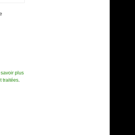
e
savoir plus
 traitées
.