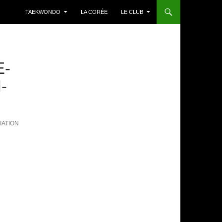
TAEKWONDO
LA CORÉE
LE CLUB
E-
-
IATION