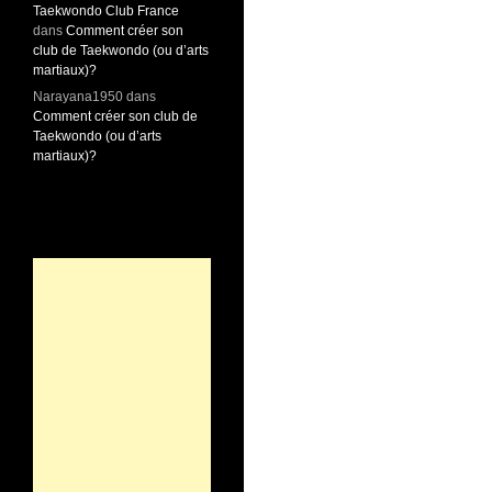
Taekwondo Club France
dans
Comment créer son
club de Taekwondo (ou d’arts
martiaux)?
Narayana1950
dans
Comment créer son club de
Taekwondo (ou d’arts
martiaux)?