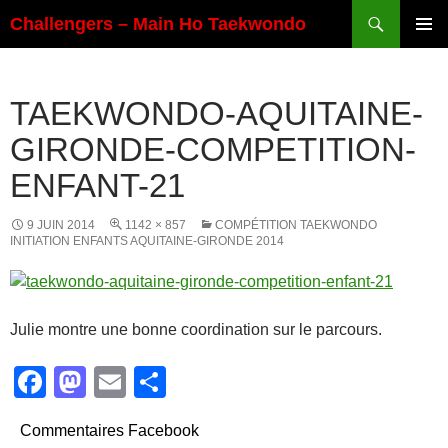
Aller
Recherche
Challengers – Main Ho Taekwondo
au
MENU
contenu
PRINCI
TAEKWONDO-AQUITAINE-
GIRONDE-COMPETITION-
ENFANT-21
9 JUIN 2014
1142 × 857
COMPÉTITION TAEKWONDO
INITIATION ENFANTS AQUITAINE-GIRONDE 2014
Julie montre une bonne coordination sur le parcours.
F
M
E
P
a
a
m
ar
Commentaires Facebook
c
st
ail
ta