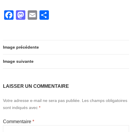
e
o
g
F
M
E
P
b
d
er
a
a
m
ar
o
o
c
st
ail
ta
o
n
e
o
g
k
Image précédente
b
d
er
o
o
Image suivante
o
n
k
LAISSER UN COMMENTAIRE
Votre adresse e-mail ne sera pas publiée.
Les champs obligatoires
sont indiqués avec
*
Commentaire
*