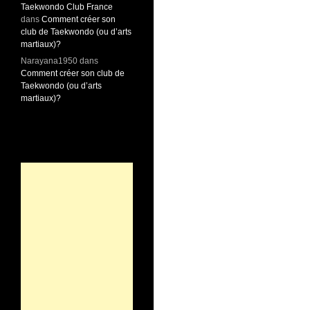
Taekwondo Club France
dans
Comment créer son
club de Taekwondo (ou d’arts
martiaux)?
Narayana1950
dans
Comment créer son club de
Taekwondo (ou d’arts
martiaux)?