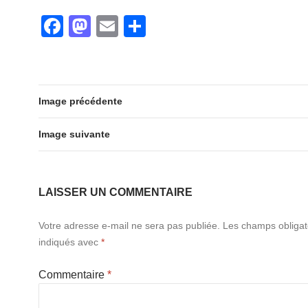
e
o
g
F
M
E
P
b
d
er
a
a
m
ar
o
o
c
st
ail
ta
o
n
e
o
g
k
Image précédente
b
d
er
o
o
Image suivante
o
n
k
LAISSER UN COMMENTAIRE
Votre adresse e-mail ne sera pas publiée.
Les champs obligat
indiqués avec
*
Commentaire
*