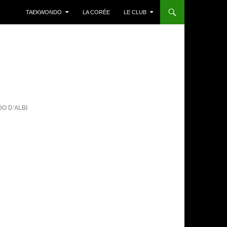
TAEKWONDO
LA CORÉE
LE CLUB
O D’ALBI