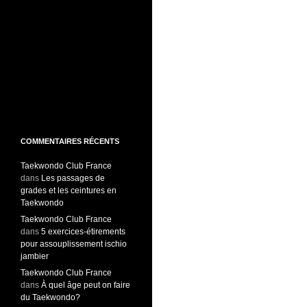
COMMENTAIRES RÉCENTS
Taekwondo Club France
dans
Les passages de
grades et les ceintures en
Taekwondo
Taekwondo Club France
dans
5 exercices-étirements
pour assouplissement ischio
jambier
Taekwondo Club France
dans
À quel âge peut on faire
du Taekwondo?