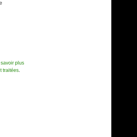
e
savoir plus
 traitées
.