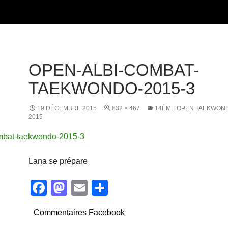
OPEN-ALBI-COMBAT-
TAEKWONDO-2015-3
19 DÉCEMBRE 2015
832 × 467
14ÈME OPEN TAEKWOND
2015
Lana se prépare
F
M
E
P
a
a
m
ar
Commentaires Facebook
c
st
ail
ta