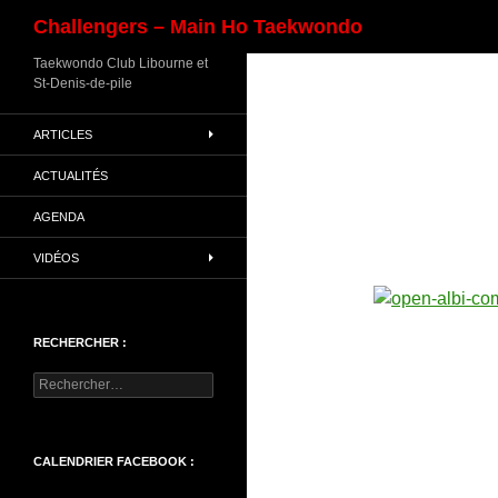
Recherche
Challengers – Main Ho Taekwondo
Aller
Taekwondo Club Libourne et
St-Denis-de-pile
au
contenu
ARTICLES
ACTUALITÉS
AGENDA
VIDÉOS
RECHERCHER :
Rechercher :
CALENDRIER FACEBOOK :