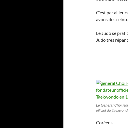
C’est par ailleu
avons des ceintu
Le Judo se prati
Judo très répand
Le Général Choi Hon
officiel du Taekwon
Coréens.