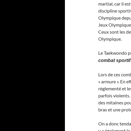
martial, car il es
discipline sporti
Olympique depui
Jeux Olympiques
Ceux sont les de
Olympique.
Le Taekwondo pr
combat sportif
Lors de ces comb
« armure ». En e
règlementé et le
parfois violents.
des mitaines pou
bras et une prote
On a donc tendan
y a également le