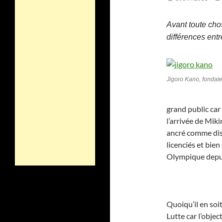
Avant toute chos
différences entr
Jigoro Kano, fondat
grand public car
l’arrivée de Mik
ancré comme dis
licenciés et bi
Olympique depu
Quoiqu’il en soit
Lutte car l’objec