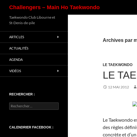
Recherche
Challengers – Main Ho Taekwondo
Aller
Taekwondo Club Libourne et
St-Denis-de-pile
au
contenu
ARTICLES
Archives par mo
ACTUALITÉS
AGENDA
LE TAEKWONDO
VIDÉOS
LE TA
12 MAI 2012
RECHERCHER :
Rechercher :
Le Taekwondo est
des règles défini
CALENDRIER FACEBOOK :
concrète et d’un