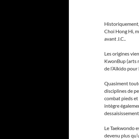
Historiquement, 
Choi Hong Hi, ma
avant J.C..
Les origines vie
KwonBup (arts m
de l’Aïkido pour 
Quasiment toutes
disciplines de 
combat pieds et 
intègre égalemen
dessaisissements
Le Taekwondo e
devenu plus qu’