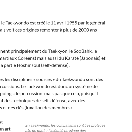
le Taekwondo est créé le 11 avril 1955 par le général
is voit ces origines remonter à plus de 2000 ans
nnent principalement du Taekkyon, le SooBahk, le
artiaux Coréens) mais aussi du Karaté (Japonais) et
la partie Hoshinsoul (self-défense).
 les disciplines « sources » du Taekwondo sont des
percussions. Le Taekwondo est donc un système de
poings de percussion, mais pas que cela, puisqu’il
t des techniques de self-défense, avec des
 et des clés (luxation des membres).
st
En Taekwondo, les combattants sont très protégés
un art
afin de garder l’intégrité physique des