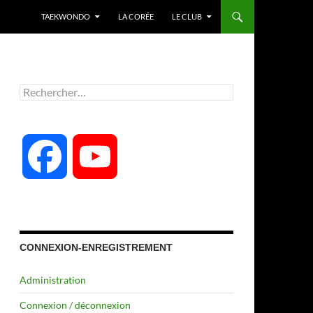
TAEKWONDO
LA CORÉE
LE CLUB
Rechercher :
F
Y
a
o
c
u
CONNEXION-ENREGISTREMENT
Administration
e
T
Connexion / déconnexion