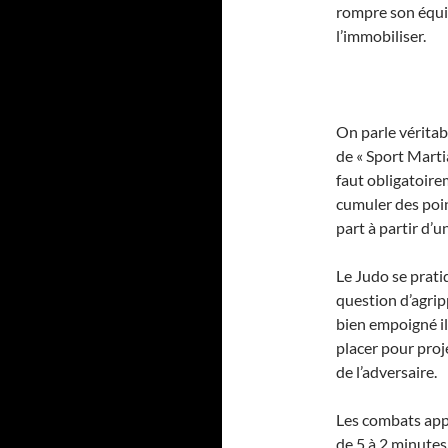
rompre son équil
l’immobiliser.
On parle vérita
de « Sport Martial
faut obligatoire
cumuler des poin
part à partir d’u
Le Judo se prati
question d’agrip
bien empoigné il
placer pour proje
de l’adversaire.
Les combats appe
de 5 à 2 minutes 