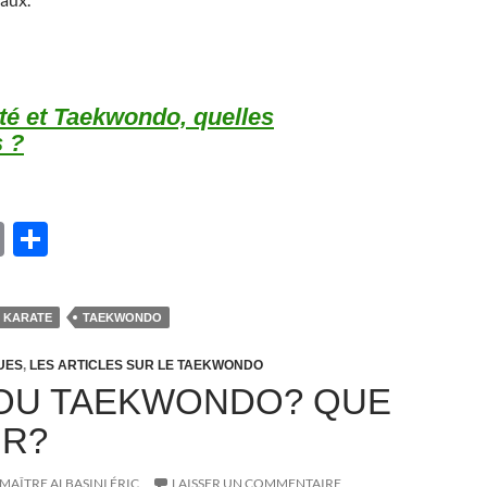
té et Taekwondo, quelles
s ?
E
P
m
ar
ail
ta
KARATE
TAEKWONDO
g
er
UES
,
LES ARTICLES SUR LE TAEKWONDO
OU TAEKWONDO? QUE
IR?
MAÎTRE ALBASINI ÉRIC
LAISSER UN COMMENTAIRE