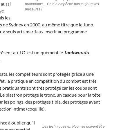
t aussi
pratiquants… Cela n’empêche pas toujours les
blessures !
ve
s les
 de Sydney en 2000, au même titre que le Judo.
ux seuls arts martiaux inscrit au programme
ésent au J.O. est uniquement le
Taekwondo
.
ats, les compétiteurs sont protégés grâce à une
ffet, la pratique en compétition du combat est très
s pratiquants sont très protégé car les coups sont
 Le plastron protège le tronc, un casque pour la tête,
r les poings, des protèges tibia, des protèges avant
ction intime (coquille).
ce à oublier qu’il
Les techniques en Poomsé doivent être
 combat martial