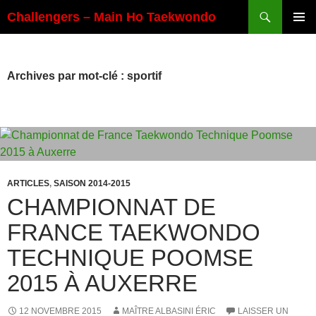
Aller
Recherche
Challengers – Main Ho Taekwondo
au
MENU
contenu
PRINCI
Archives par mot-clé : sportif
ARTICLES
,
SAISON 2014-2015
CHAMPIONNAT DE
FRANCE TAEKWONDO
TECHNIQUE POOMSE
2015 À AUXERRE
12 NOVEMBRE 2015
MAÎTRE ALBASINI ÉRIC
LAISSER UN