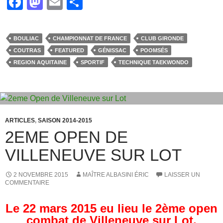
F
M
E
P
a
a
m
ar
c
st
ail
ta
BOULIAC
CHAMPIONNAT DE FRANCE
CLUB GIRONDE
e
o
g
COUTRAS
FEATURED
GÉNISSAC
POOMSÉS
b
d
er
REGION AQUITAINE
SPORTIF
TECHNIQUE TAEKWONDO
o
o
o
n
k
ARTICLES
,
SAISON 2014-2015
2EME OPEN DE
VILLENEUVE SUR LOT
2 NOVEMBRE 2015
MAÎTRE ALBASINI ÉRIC
LAISSER UN
COMMENTAIRE
Le 22 mars 2015 eu lieu le 2ème open
combat de Villeneuve sur Lot.