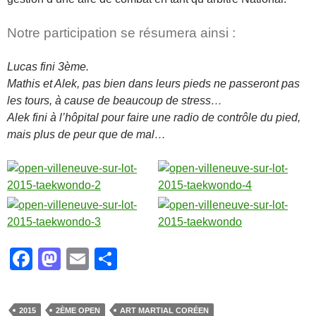
Notre participation se résumera ainsi :
Lucas fini 3ème.
Mathis et Alek, pas bien dans leurs pieds ne passeront pas
les tours, à cause de beaucoup de stress…
Alek fini à l’hôpital pour faire une radio de contrôle du pied,
mais plus de peur que de mal…
F
M
E
P
a
a
m
ar
c
st
ail
ta
2015
2ÈME OPEN
ART MARTIAL CORÉEN