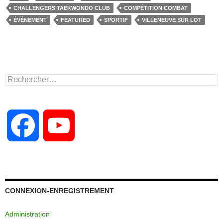
e
o
g
CHALLENGERS TAEKWONDO CLUB
COMPÉTITION COMBAT
b
d
er
ÉVÉNEMENT
FEATURED
SPORTIF
VILLENEUVE SUR LOT
o
o
o
n
k
Rechercher :
F
Y
a
o
c
u
CONNEXION-ENREGISTREMENT
Administration
e
T