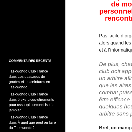
de mo
personnel
rencontr
Pas facile d’o
alors quand les
et à l’informat
COMMENTAIRES RÉCENTS
De plus, ch
club doit app
Taekwondo Club France
dans
Les passages de
un arbitre afi
grades et les ceintures en
que les aires
Taekwondo
combat puis
Taekwondo Club France
être efficace
dans
5 exercices-étirements
pour assouplissement ischio
quelques heu
jambier
arbitre sans
Taekwondo Club France
dans
À quel âge peut on faire
Bref, un manqu
du Taekwondo?