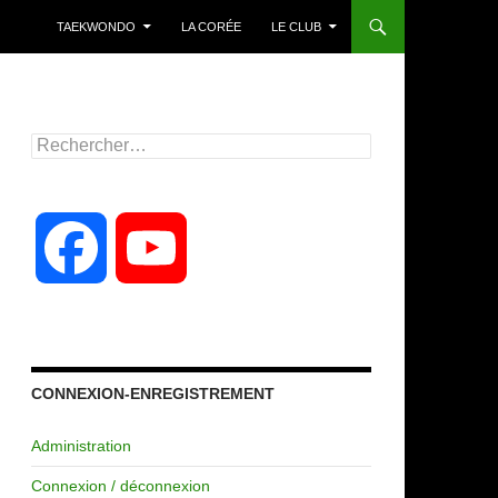
TAEKWONDO
LA CORÉE
LE CLUB
Rechercher :
F
Y
a
o
c
u
CONNEXION-ENREGISTREMENT
Administration
e
T
Connexion / déconnexion