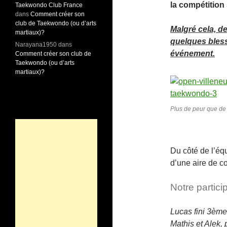
la compétition
Taekwondo Club France
dans
Comment créer son
club de Taekwondo (ou d’arts
Malgré cela, de
martiaux)?
quelques bless
Narayana1950
dans
événement.
Comment créer son club de
Taekwondo (ou d’arts
martiaux)?
Plus de peur que de
Du côté de l’éq
d’une aire de co
Notre partici
Lucas fini 3ème
Mathis et Alek,