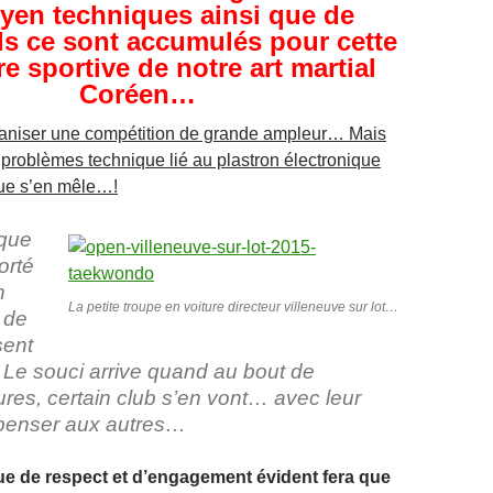
yen techniques ainsi que de
s ce sont accumulés pour cette
e sportive de notre art martial
Coréen…
rganiser une compétition de grande ampleur… Mais
 problèmes technique lié au plastron électronique
ique s’en mêle…!
aque
orté
n
La petite troupe en voiture directeur villeneuve sur lot…
 de
sent
. Le souci arrive quand au bout de
res, certain club s’en vont… avec leur
 penser aux autres…
e de respect et d’engagement évident fera que