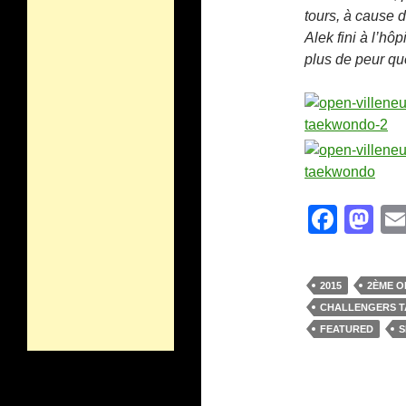
tours, à cause
Alek fini à l’hô
plus de peur q
F
M
a
a
c
st
2015
2ÈME O
e
o
CHALLENGERS 
b
d
FEATURED
S
o
o
o
n