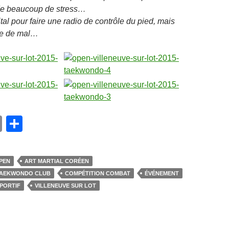
 de beaucoup de stress…
pital pour faire une radio de contrôle du pied, mais
ue de mal…
E
P
m
ar
ail
ta
PEN
ART MARTIAL CORÉEN
g
TAEKWONDO CLUB
COMPÉTITION COMBAT
ÉVÉNEMENT
er
PORTIF
VILLENEUVE SUR LOT