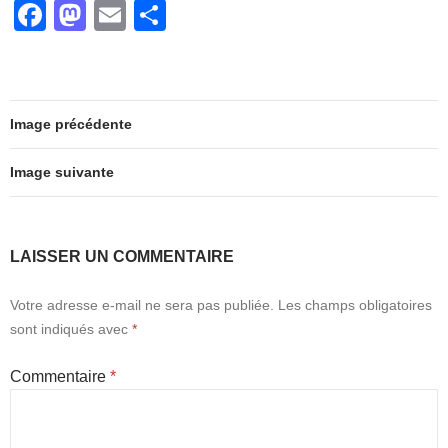
F
M
E
P
b
d
er
a
a
m
ar
o
o
c
st
ail
ta
o
n
e
o
g
k
Image précédente
b
d
er
o
o
Image suivante
o
n
k
LAISSER UN COMMENTAIRE
Votre adresse e-mail ne sera pas publiée.
Les champs obligatoires
sont indiqués avec
*
Commentaire
*