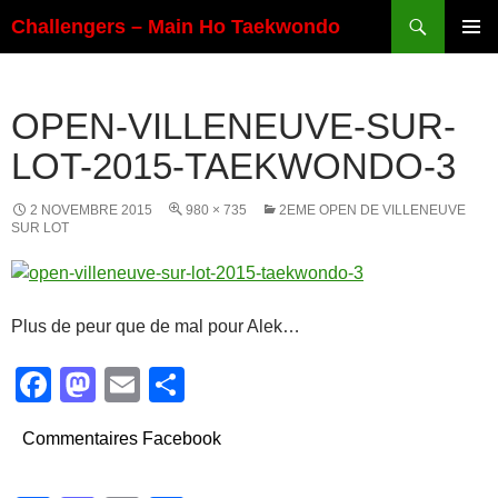
Aller
Recherche
Challengers – Main Ho Taekwondo
au
MENU
contenu
PRINCI
OPEN-VILLENEUVE-SUR-
LOT-2015-TAEKWONDO-3
2 NOVEMBRE 2015
980 × 735
2EME OPEN DE VILLENEUVE
SUR LOT
Plus de peur que de mal pour Alek…
F
M
E
P
a
a
m
ar
Commentaires Facebook
c
st
ail
ta
e
o
g