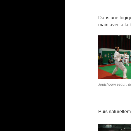
Dans une logiqu
main avec a la 
Joutchoum segui , d
Puis naturellem