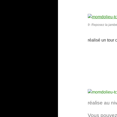
9- Reposez la jambe 
réalisé un tour 
réalise au ni
Vous pouvez t