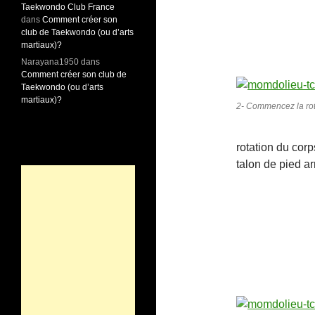
Taekwondo Club France
dans
Comment créer son
club de Taekwondo (ou d’arts
martiaux)?
Narayana1950
dans
Comment créer son club de
Taekwondo (ou d’arts
martiaux)?
2- Commencez la rot
rotation du corp
talon de pied arr