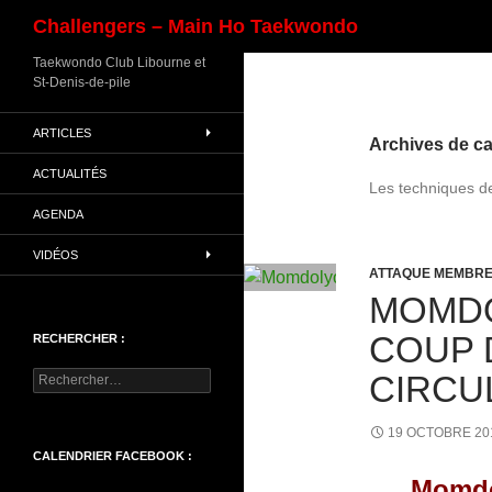
Recherche
Challengers – Main Ho Taekwondo
Aller
Taekwondo Club Libourne et
St-Denis-de-pile
au
contenu
ARTICLES
Archives de ca
ACTUALITÉS
Les techniques d
AGENDA
VIDÉOS
ATTAQUE MEMBRE
MOMDO
COUP 
RECHERCHER :
CIRCU
Rechercher :
19 OCTOBRE 20
CALENDRIER FACEBOOK :
Momdo