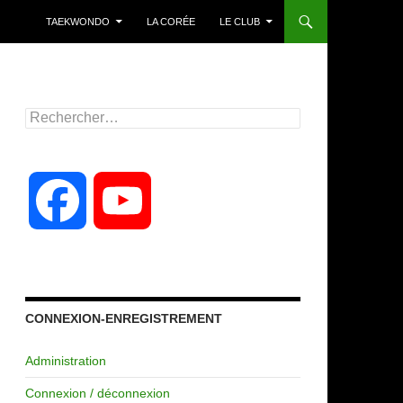
TAEKWONDO
LA CORÉE
LE CLUB
Rechercher :
F
Y
a
o
c
u
CONNEXION-ENREGISTREMENT
Administration
e
T
Connexion / déconnexion