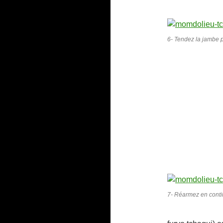
6- Tendez la jambe p
7- Réarmez en contin