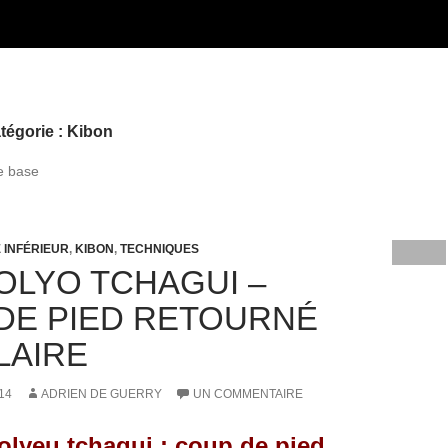
tégorie : Kibon
e base
 INFÉRIEUR
,
KIBON
,
TECHNIQUES
LYO TCHAGUI –
DE PIED RETOURNÉ
LAIRE
14
ADRIEN DE GUERRY
UN COMMENTAIRE
lyeu tchagui : coup de pied