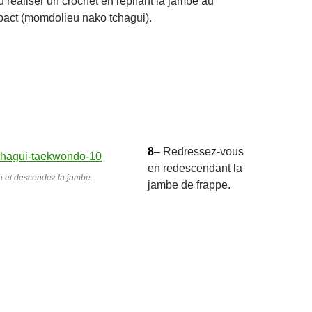
u réaliser un crochet en repliant la jambe au
pact (momdolieu nako tchagui).
8
– Redressez-vous
en redescendant la
on et descendez la jambe.
jambe de frappe.