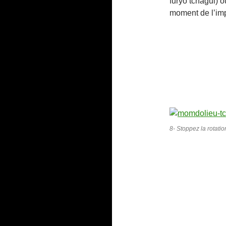
furyo tchagui) o
moment de l’im
8- Stoppez la rotati