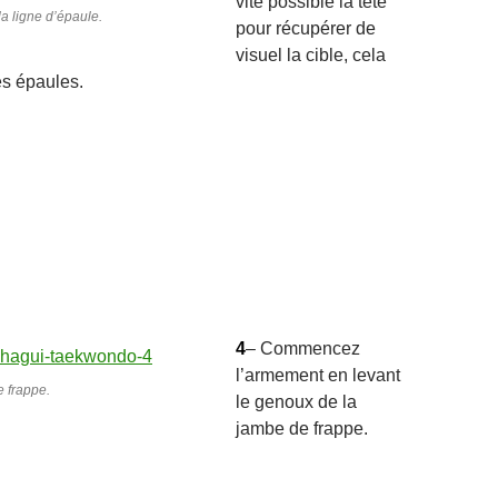
vite possible la tête
 la ligne d’épaule.
pour récupérer de
visuel la cible, cela
es épaules.
4
– Commencez
l’armement en levant
e frappe.
le genoux de la
jambe de frappe.