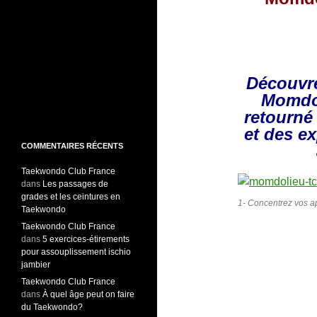
Découvre
Momdol
retourné 
et des e
COMMENTAIRES RÉCENTS
Taekwondo Club France
dans
Les passages de
grades et les ceintures en
1- Concentrez vos ap
Taekwondo
Taekwondo Club France
dans
5 exercices-étirements
pour assouplissement ischio
jambier
Taekwondo Club France
dans
À quel âge peut on faire
du Taekwondo?