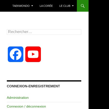
TAEKWONDO
LA CORÉE
LE CLUB
Rechercher :
F
Y
a
o
c
u
CONNEXION-ENREGISTREMENT
Administration
e
T
Connexion / déconnexion