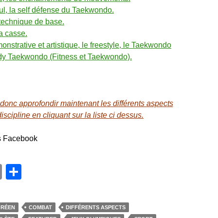
l, la self défense du Taekwondo.
 technique de base.
a casse.
onstrative et artistique, le freestyle, le Taekwondo
dy Taekwondo (Fitness et Taekwondo).
 donc approfondir maintenant les différents aspects
discipline en cliquant sur la liste ci dessus.
s Facebook
E
P
m
ar
ail
ta
ORÉEN
COMBAT
DIFFÉRENTS ASPECTS