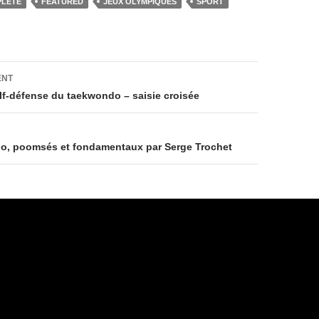
g
PLÈTE
FEATURED
JEUX OLYMPIQUES
SPORT
er
on
ENT
lf-défense du taekwondo – saisie croisée
o, poomsés et fondamentaux par Serge Trochet