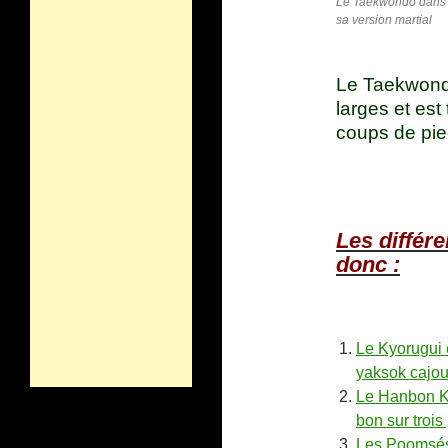
Le Taekwondo dans
sa version martial
Le Taekwondo
larges et es
coups de pie
Les différ
donc :
Le Kyorugui 
yaksok cajou
Le Hanbon Ky
bon sur trois
Les Poomsés