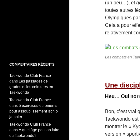
(un peu…), et
q
toutes autres fé
Olympiques par 
Cela a pour effe
relativement c
Les combats en Taek
COMMENTAIRES RÉCENTS
Taekwondo Club France
dans
Les passages de
Une discip
grades et les ceintures en
Taekwondo
Heu… Oui nor
Taekwondo Club France
dans
5 exercices-étirements
Bon, c’est vrai
pour assouplissement ischio
jambier
Taekwondo est af
Taekwondo Club France
montrer le « Kyo
dans
À quel âge peut on faire
version « sporti
du Taekwondo?