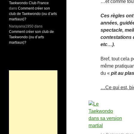
…et comme toute 
Taekwondo Club France
dans
Comment créer son
club de Taekwondo (ou d’arts
Ces règles ont
martiaux)?
années, guidée
Narayana1950
dans
spectacle, mei
Comment créer son club de
contestations d
Taekwondo (ou d’arts
martiaux)?
etc…).
Bref, tout cela 
même pratiquant
du «
pit au pla
…Ce qui est, b