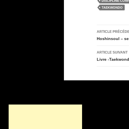
e
o
DISCIPLINE COM
b
d
TAEKWONDO
o
o
o
n
Navigati
ARTICLE PRÉCÉD
k
des
Hoshinsoul – se
articles
ARTICLE SUIVANT
Livre -Taekwond