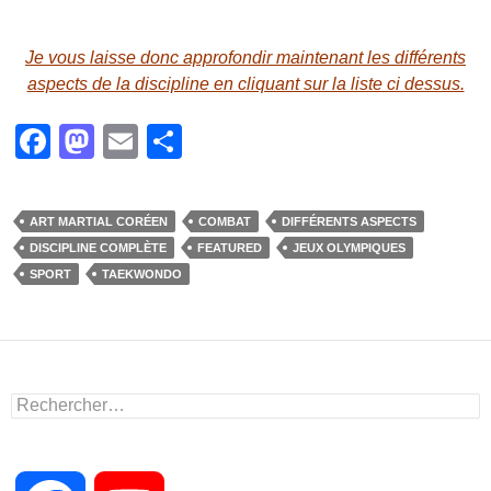
Je vous laisse donc approfondir maintenant les différents
aspects de la discipline en cliquant sur la liste ci dessus.
F
M
E
P
a
a
m
ar
c
st
ail
ta
ART MARTIAL CORÉEN
COMBAT
DIFFÉRENTS ASPECTS
e
o
g
DISCIPLINE COMPLÈTE
FEATURED
JEUX OLYMPIQUES
b
d
er
SPORT
TAEKWONDO
o
o
o
n
k
Rechercher :