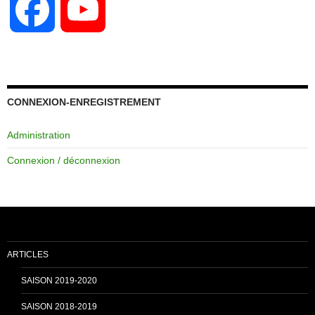
F
Y
a
o
c
u
CONNEXION-ENREGISTREMENT
Administration
e
T
Connexion / déconnexion
b
u
o
b
ARTICLES
o
e
SAISON 2019-2020
SAISON 2018-2019