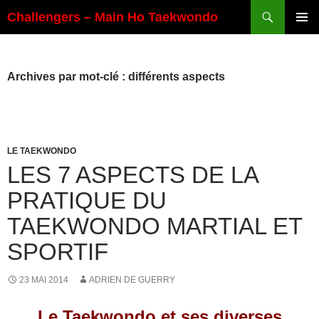
Aller
Recherche
Challengers – Main Ho Taekwondo
au
MENU
contenu
PRINCI
Archives par mot-clé : différents aspects
LE TAEKWONDO
LES 7 ASPECTS DE LA
PRATIQUE DU
TAEKWONDO MARTIAL ET
SPORTIF
23 MAI 2014
ADRIEN DE GUERRY
Le Taekwondo et ses diverses