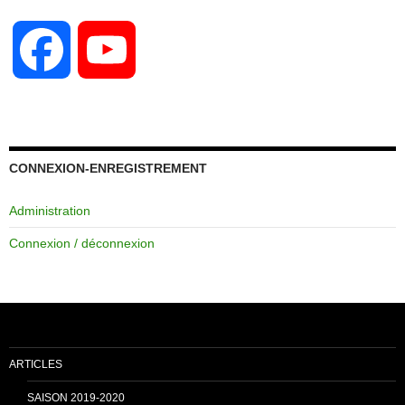
F
Y
a
o
c
u
CONNEXION-ENREGISTREMENT
Administration
e
T
Connexion / déconnexion
b
u
o
b
ARTICLES
o
e
SAISON 2019-2020