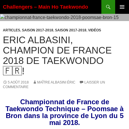
Aller
Recherche
Challengers – Main Ho Taekwondo
au
MENU
contenu
PRINCI
ARTICLES
,
SAISON 2017-2018
,
SAISON 2017-2018
,
VIDÉOS
ERIC ALBASINI,
CHAMPION DE FRANCE
2018 DE TAEKWONDO
🇫🇷!
5 AOÛT 2018
MAÎTRE ALBASINI ÉRIC
LAISSER UN
COMMENTAIRE
Championnat de France de
Taekwondo Technique – Poomsae à
Bron dans la province de Lyon du 5
mai 2018.