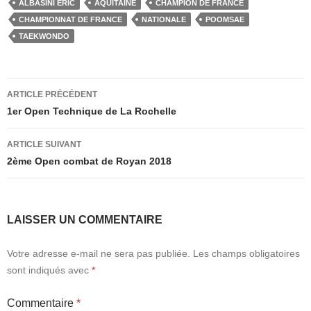
ALBASINI ÉRIC
AQUITAINE
CHAMPION DE FRANCE
e
o
g
CHAMPIONNAT DE FRANCE
NATIONALE
POOMSAE
b
d
er
TAEKWONDO
o
o
o
n
Navigation
ARTICLE PRÉCÉDENT
k
des
1er Open Technique de La Rochelle
articles
ARTICLE SUIVANT
2ème Open combat de Royan 2018
LAISSER UN COMMENTAIRE
Votre adresse e-mail ne sera pas publiée.
Les champs obligatoires
sont indiqués avec
*
Commentaire
*