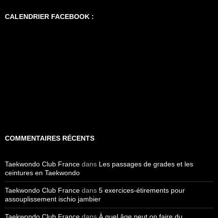
CALENDRIER FACEBOOK :
COMMENTAIRES RÉCENTS
Taekwondo Club France
dans
Les passages de grades et les
ceintures en Taekwondo
Taekwondo Club France
dans
5 exercices-étirements pour
assouplissement ischio jambier
Taekwondo Club France
dans
À quel âge peut on faire du