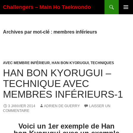
Aller
Recherche
Challengers – Main Ho Taekwondo
au
MENU
contenu
PRINCI
Archives par mot-clé : membres inférieurs
AVEC MEMBRE INFÉRIEUR
,
HAN BON KYORUGUI
,
TECHNIQUES
HAN BON KYORUGUI –
TECHNIQUE AVEC
MEMBRES INFÉRIEURS-1
3 JANVIER 2014
ADRIEN DE GUERRY
LAISSER UN
COMMENTAIRE
Voici un 1er exemple de Han