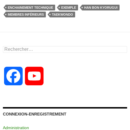
c
st
ail
ta
ENCHAINEMENT TECHNIQUE
EXEMPLE
HAN BON KYORUGUI
e
o
g
MEMBRES INFÉRIEURS
TAEKWONDO
b
d
er
o
o
o
n
Rechercher :
k
F
Y
a
o
c
u
CONNEXION-ENREGISTREMENT
Administration