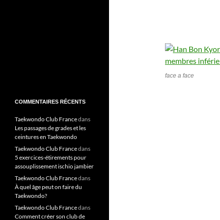
face a face
COMMENTAIRES RÉCENTS
Taekwondo Club France
dans
Les passages de grades et les
ceintures en Taekwondo
Taekwondo Club France
dans
5 exercices-étirements pour
assouplissement ischio jambier
Taekwondo Club France
dans
À quel âge peut on faire du
Taekwondo?
Taekwondo Club France
dans
Comment créer son club de