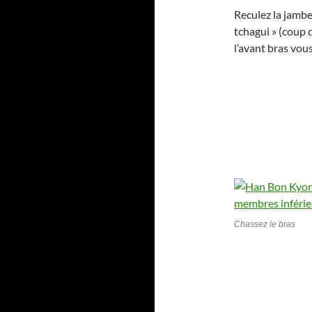
Reculez la jambe
tchagui » (coup d
l’avant bras vou
Chassez le bras