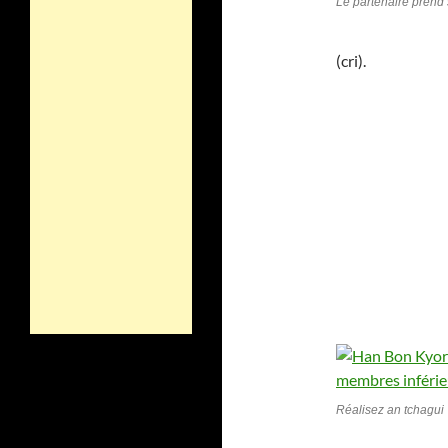
Le partenaire prend 
(cri).
Réalisez an tchagui