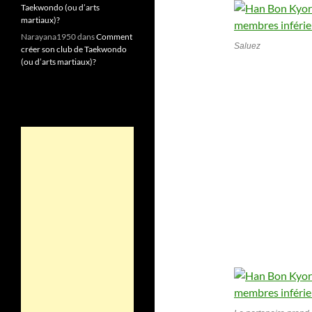
Taekwondo (ou d’arts
martiaux)?
Narayana1950
dans
Comment
Saluez
créer son club de Taekwondo
(ou d’arts martiaux)?