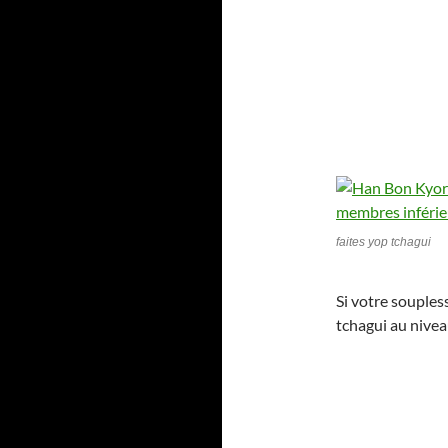
faites yop tchagui
Si votre souples
tchagui au nivea