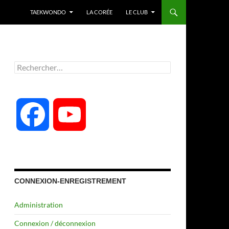
TAEKWONDO
LA CORÉE
LE CLUB
Rechercher :
F
Y
a
o
c
u
CONNEXION-ENREGISTREMENT
Administration
e
T
Connexion / déconnexion