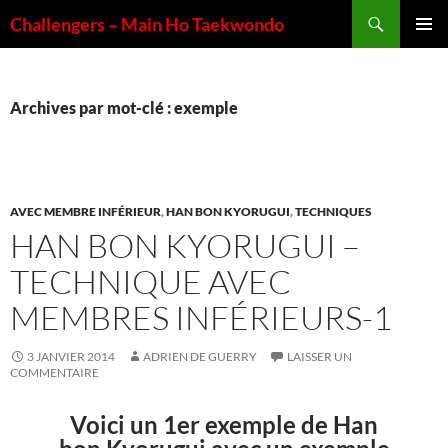
Aller
Recherche
Challengers – Main Ho Taekwondo
au
MENU
contenu
PRINCI
Archives par mot-clé : exemple
AVEC MEMBRE INFÉRIEUR
,
HAN BON KYORUGUI
,
TECHNIQUES
HAN BON KYORUGUI –
TECHNIQUE AVEC
MEMBRES INFÉRIEURS-1
3 JANVIER 2014
ADRIEN DE GUERRY
LAISSER UN
COMMENTAIRE
Voici un 1er exemple de Han