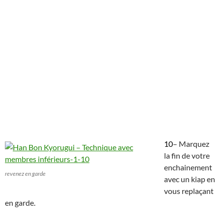
10
– Marquez
la fin de votre
enchainement
revenez en garde
avec un kiap en
vous replaçant
en garde.