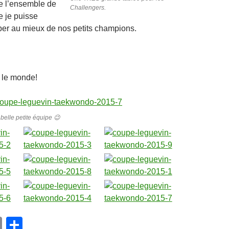
de l’ensemble de
Challengers.
e je puisse
er au mieux de nos petits champions.
t le monde!
belle petite équipe 😉
E
P