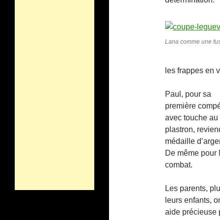
Lana comme une fusé
les frappes en v
Paul, pour sa
première compét
avec touche au
plastron, revien
médaille d’arge
De même pour M
combat.
Les parents, pl
leurs enfants, o
aide précieuse 