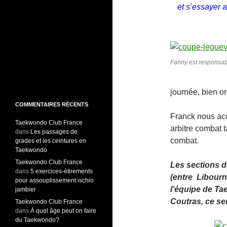
et s’essayer a
Fanny est responsab
journée, bien or
COMMENTAIRES RÉCENTS
Franck nous acc
Taekwondo Club France
arbitre combat 
dans
Les passages de
combat.
grades et les ceintures en
Taekwondo
Taekwondo Club France
Les sections d
dans
5 exercices-étirements
(entre Libourn
pour assouplissement ischio
l’équipe de Ta
jambier
Coutras, ce ser
Taekwondo Club France
dans
À quel âge peut on faire
du Taekwondo?