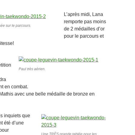
L’après midi, Lana
remporte pas moins
e sur le parcours.
de 2 médailles d’or
pour le parcours et
itesse!
ition
Paul très aérien.
dra
nt en combat.
athis avec une belle médaille de bronze en
us inquiets que
nt été d’une
pour
Une TRÈS grande tablée pour les