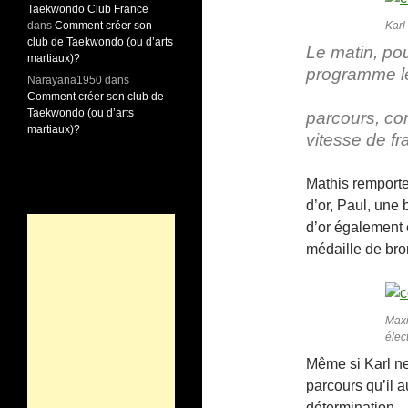
Taekwondo Club France
Karl
dans
Comment créer son
club de Taekwondo (ou d’arts
Le matin, pou
martiaux)?
programme le
Narayana1950
dans
Comment créer son club de
Taekwondo (ou d’arts
parcours, com
martiaux)?
vitesse de f
Mathis remport
d’or, Paul, une 
d’or également
médaille de bro
Maxi
élec
Même si Karl ne
parcours qu’il a
détermination.