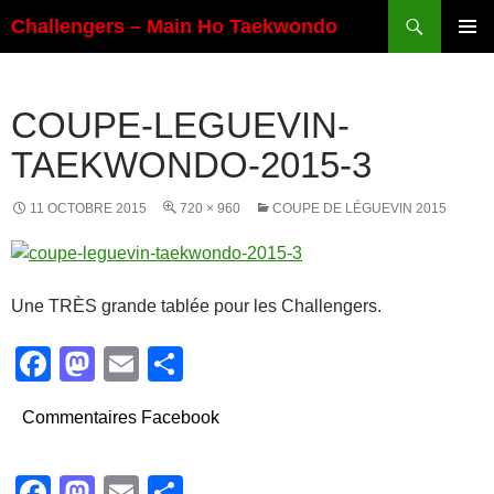
Aller
Recherche
Challengers – Main Ho Taekwondo
au
MENU
contenu
PRINCI
COUPE-LEGUEVIN-
TAEKWONDO-2015-3
11 OCTOBRE 2015
720 × 960
COUPE DE LÉGUEVIN 2015
Une TRÈS grande tablée pour les Challengers.
F
M
E
P
a
a
m
ar
Commentaires Facebook
c
st
ail
ta
e
o
g
F
M
E
P