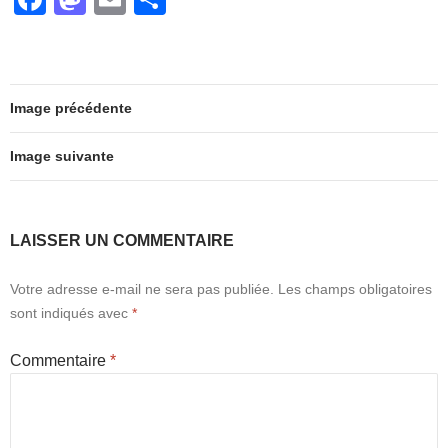
b
d
er
a
a
m
ar
o
o
c
st
ail
ta
o
n
e
o
g
k
Image précédente
b
d
er
o
o
Image suivante
o
n
k
LAISSER UN COMMENTAIRE
Votre adresse e-mail ne sera pas publiée.
Les champs obligatoires
sont indiqués avec
*
Commentaire
*