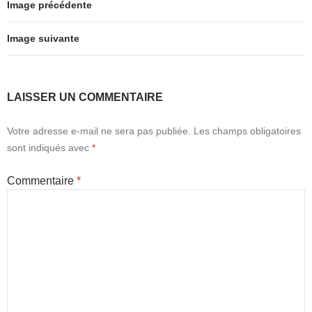
Image précédente
b
d
er
o
o
Image suivante
o
n
k
LAISSER UN COMMENTAIRE
Votre adresse e-mail ne sera pas publiée.
Les champs obligatoires
sont indiqués avec
*
Commentaire
*