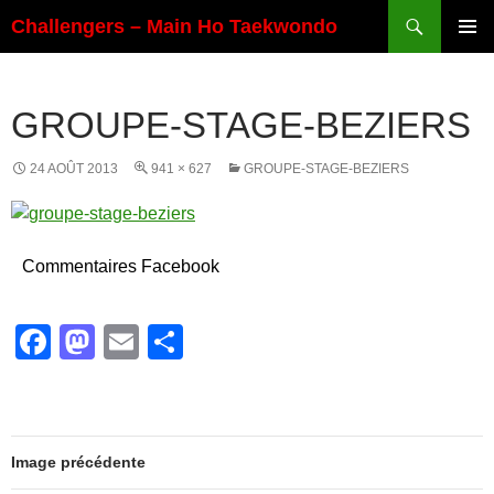
Aller
Recherche
Challengers – Main Ho Taekwondo
au
MENU
contenu
PRINCI
GROUPE-STAGE-BEZIERS
24 AOÛT 2013
941 × 627
GROUPE-STAGE-BEZIERS
Commentaires Facebook
F
M
E
P
a
a
m
ar
c
st
ail
ta
e
o
g
Image précédente
b
d
er