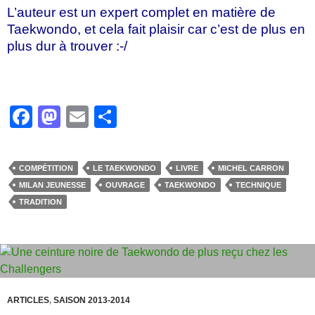
L’auteur est un expert complet en matière de
Taekwondo, et cela fait plaisir car c’est de plus en
plus dur à trouver :-/
F
M
E
P
a
a
m
ar
c
st
ail
ta
COMPÉTITION
LE TAEKWONDO
LIVRE
MICHEL CARRON
e
o
g
MILAN JEUNESSE
OUVRAGE
TAEKWONDO
TECHNIQUE
b
d
er
TRADITION
o
o
o
n
k
ARTICLES
,
SAISON 2013-2014