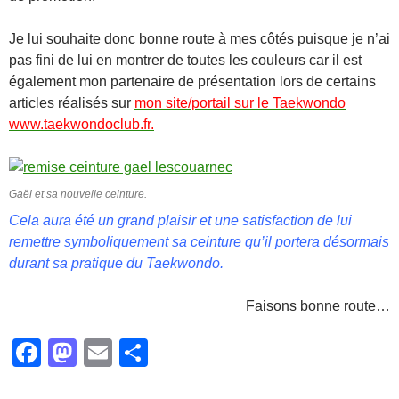
Je lui souhaite donc bonne route à mes côtés puisque je n’ai
pas fini de lui en montrer de toutes les couleurs car il est
également mon partenaire de présentation lors de certains
articles réalisés sur
mon site/portail sur le Taekwondo
www.taekwondoclub.fr.
Gaël et sa nouvelle ceinture.
Cela aura été un grand plaisir et une satisfaction de lui
remettre symboliquement sa ceinture qu’il portera désormais
durant sa pratique du Taekwondo.
Faisons bonne route…
F
M
E
P
a
a
m
ar