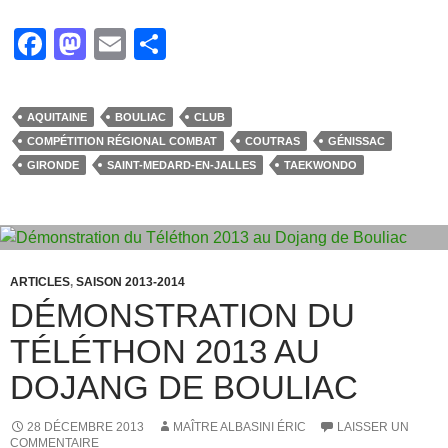
F
M
E
P
a
a
m
ar
c
st
ail
ta
AQUITAINE
BOULIAC
CLUB
e
o
g
COMPÉTITION RÉGIONAL COMBAT
COUTRAS
GÉNISSAC
b
d
er
GIRONDE
SAINT-MEDARD-EN-JALLES
TAEKWONDO
o
o
o
n
k
ARTICLES
,
SAISON 2013-2014
DÉMONSTRATION DU
TÉLÉTHON 2013 AU
DOJANG DE BOULIAC
28 DÉCEMBRE 2013
MAÎTRE ALBASINI ÉRIC
LAISSER UN
COMMENTAIRE