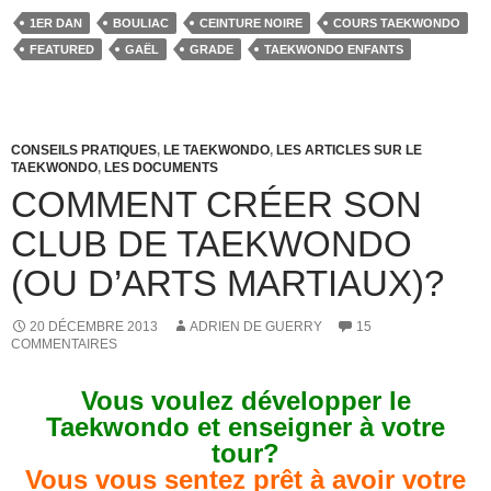
c
st
ail
ta
1ER DAN
BOULIAC
CEINTURE NOIRE
COURS TAEKWONDO
e
o
g
FEATURED
GAËL
GRADE
TAEKWONDO ENFANTS
b
d
er
o
o
o
n
CONSEILS PRATIQUES
,
LE TAEKWONDO
,
LES ARTICLES SUR LE
TAEKWONDO
,
LES DOCUMENTS
k
COMMENT CRÉER SON
CLUB DE TAEKWONDO
(OU D’ARTS MARTIAUX)?
20 DÉCEMBRE 2013
ADRIEN DE GUERRY
15
COMMENTAIRES
Vous voulez développer le
Taekwondo et enseigner à votre
tour?
Vous vous sentez prêt à avoir votre