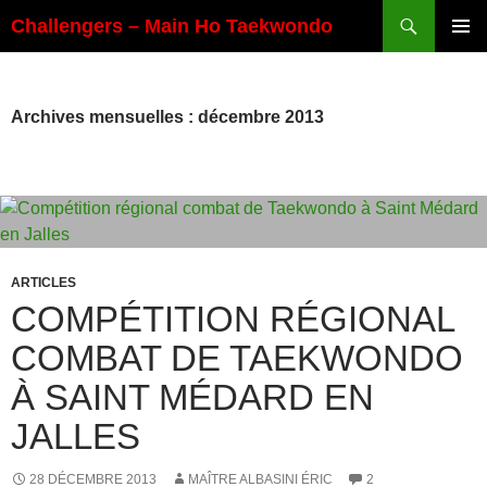
Aller
Recherche
Challengers – Main Ho Taekwondo
au
MENU
contenu
PRINCI
Archives mensuelles : décembre 2013
ARTICLES
COMPÉTITION RÉGIONAL
COMBAT DE TAEKWONDO
À SAINT MÉDARD EN
JALLES
28 DÉCEMBRE 2013
MAÎTRE ALBASINI ÉRIC
2