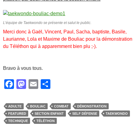
L’équipe de Taekwondo se présente et salut le public.
Merci donc à Gaël, Vincent, Paul, Sacha, baptiste, Basile,
Laurianne, Lola et Maxime de Bouliac pour la démonstration
du Téléthon qui à apparemment bien plu ;-).
Bravo à vous tous.
F
M
E
P
a
a
m
ar
c
st
ail
ta
ADULTE
BOULIAC
COMBAT
DÉMONSTRATION
e
o
g
FEATURED
SECTION ENFANT
SELF DÉFENSE
TAEKWONDO
b
d
er
TECHNIQUE
TÉLÉTHON
o
o