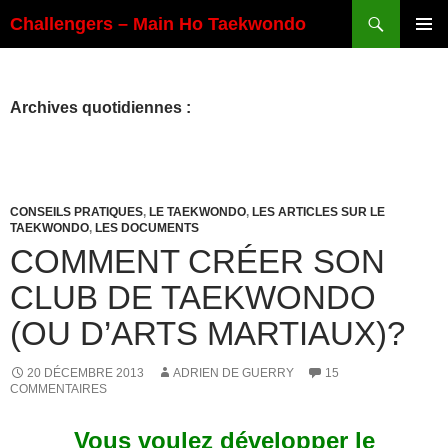
Aller
Recherche
Challengers – Main Ho Taekwondo
au
MENU
contenu
PRINCI
Archives quotidiennes :
CONSEILS PRATIQUES
,
LE TAEKWONDO
,
LES ARTICLES SUR LE
TAEKWONDO
,
LES DOCUMENTS
COMMENT CRÉER SON
CLUB DE TAEKWONDO
(OU D’ARTS MARTIAUX)?
20 DÉCEMBRE 2013
ADRIEN DE GUERRY
15
COMMENTAIRES
Vous voulez développer le