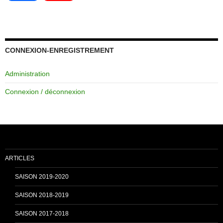
a
o
c
u
CONNEXION-ENREGISTREMENT
Administration
e
T
Connexion / déconnexion
b
u
o
b
ARTICLES
o
e
SAISON 2019-2020
SAISON 2018-2019
k
C
SAISON 2017-2018