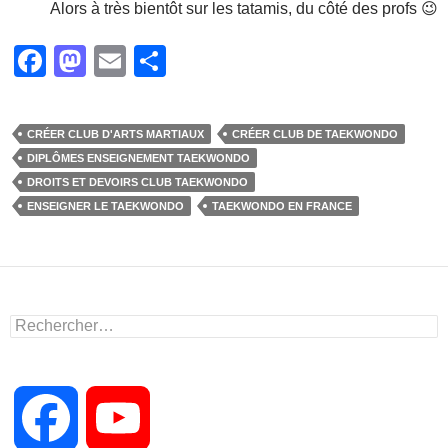
Alors à très bientôt sur les tatamis, du côté des profs 😉
F
M
E
P
a
a
m
ar
c
st
ail
ta
CRÉER CLUB D'ARTS MARTIAUX
CRÉER CLUB DE TAEKWONDO
e
o
g
DIPLÔMES ENSEIGNEMENT TAEKWONDO
b
d
er
DROITS ET DEVOIRS CLUB TAEKWONDO
ENSEIGNER LE TAEKWONDO
TAEKWONDO EN FRANCE
o
o
o
n
k
Rechercher :
F
Y