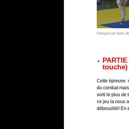
François sur Sam J
PARTIE 
touche)
Cette épreuve c
du combat mais 
sorti le plus de
ce jeu la nous 
débrouillé!! En 