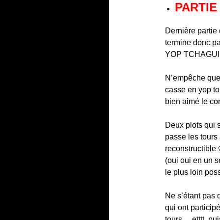
PARTIE 
Dernière partie
termine donc pa
YOP TCHAGUI ^^
N’empêche que m
casse en yop tou
bien aimé le co
Deux plots qui s
passe les tours
reconstructible 
(oui oui en un s
le plus loin pos
Ne s’étant pas 
qui ont partici
tours….etttt..pui