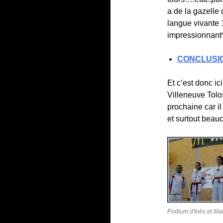
a de la gazelle
langue vivante 
impressionnant
CONCLUSI
Et c’est donc i
Villeneuve Tolo
prochaine car i
et surtout beau
Podium d'Inès et Ma