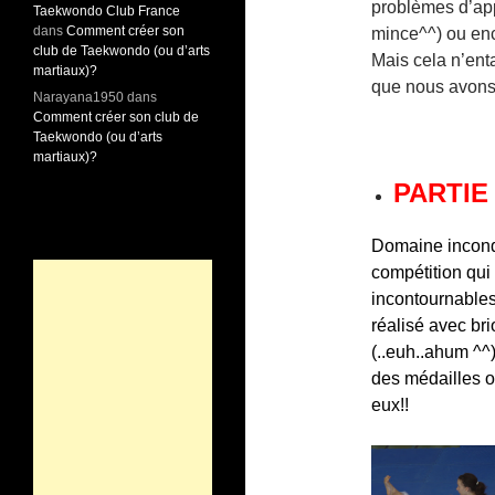
problèmes d’app
Taekwondo Club France
dans
Comment créer son
mince^^) ou en
club de Taekwondo (ou d’arts
Mais cela n’ent
martiaux)?
que nous avons
Narayana1950
dans
Comment créer son club de
Taekwondo (ou d’arts
martiaux)?
PARTIE 
Domaine incondi
compétition qui 
incontournables
réalisé avec bri
(..euh..ahum ^^
des médailles o
eux!!