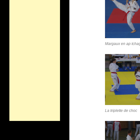
Margaux en ap tcha
La triplette de choc