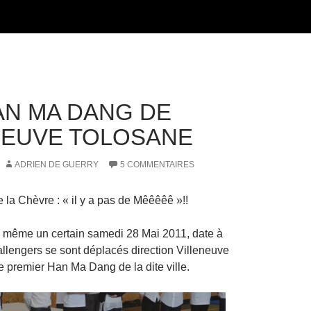
AN MA DANG DE
NEUVE TOLOSANE
ADRIEN DE GUERRY
5 COMMENTAIRES
la Chèvre : « il y a pas de Mêêêêê »!!
 eu même un certain samedi 28 Mai 2011, date à
allengers se sont déplacés direction Villeneuve
e premier Han Ma Dang de la dite ville.