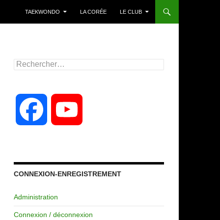
TAEKWONDO
LA CORÉE
LE CLUB
Rechercher :
F
Y
a
o
c
u
CONNEXION-ENREGISTREMENT
Administration
e
T
Connexion / déconnexion