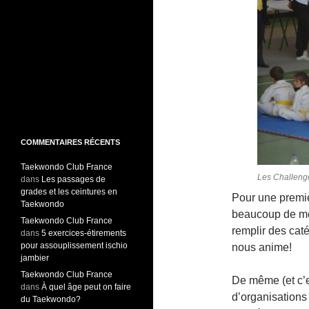
COMMENTAIRES RÉCENTS
Taekwondo Club France
Les Challeng
dans
Les passages de
grades et les ceintures en
Pour une premièr
Taekwondo
beaucoup de mo
Taekwondo Club France
remplir des caté
dans
5 exercices-étirements
pour assouplissement ischio
nous anime!
jambier
Taekwondo Club France
De même (et c’
dans
À quel âge peut on faire
d’organisations
du Taekwondo?