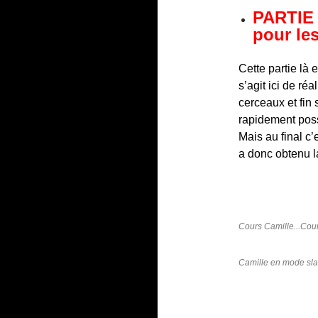
PARTIE 
pour les
Cette partie là 
s’agit ici de ré
cerceaux et fin 
rapidement possi
Mais au final c’
a donc obtenu la
Cours Camille...Cour
Camille en mode sl