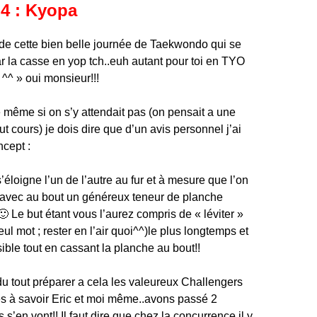
4 : Kyopa
 de cette bien belle journée de Taekwondo qui se
r la casse en yop tch..euh autant pour toi en TYO
 » oui monsieur!!!
ême si on s’y attendait pas (on pensait a une
t cours) je dois dire que d’un avis personnel j’ai
ncept :
’éloigne l’un de l’autre au fur et à mesure que l’on
 avec au bout un généreux teneur de planche
🙂 Le but étant vous l’aurez compris de « léviter »
eul mot ; rester en l’air quoi^^)le plus longtemps et
sible tout en cassant la planche au bout!!
du tout préparer a cela les valeureux Challengers
pés à savoir Eric et moi même..avons passé 2
s s’en vont!! Il faut dire que chez la concurrence il y