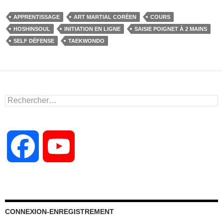
c
st
ail
ta
APPRENTISSAGE
ART MARTIAL CORÉEN
COURS
e
o
g
HOSHINSOUL
INITIATION EN LIGNE
SAISIE POIGNET À 2 MAINS
b
d
er
SELF DÉFENSE
TAEKWONDO
o
o
o
n
k
Rechercher :
F
Y
a
o
c
u
CONNEXION-ENREGISTREMENT