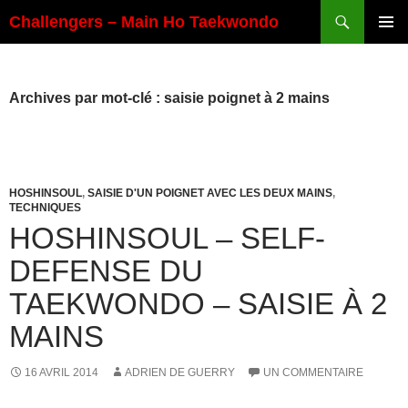
Aller
Recherche
Challengers – Main Ho Taekwondo
au
MENU
contenu
PRINCI
Archives par mot-clé : saisie poignet à 2 mains
HOSHINSOUL
,
SAISIE D'UN POIGNET AVEC LES DEUX MAINS
,
TECHNIQUES
HOSHINSOUL – SELF-
DEFENSE DU
TAEKWONDO – SAISIE À 2
MAINS
16 AVRIL 2014
ADRIEN DE GUERRY
UN COMMENTAIRE