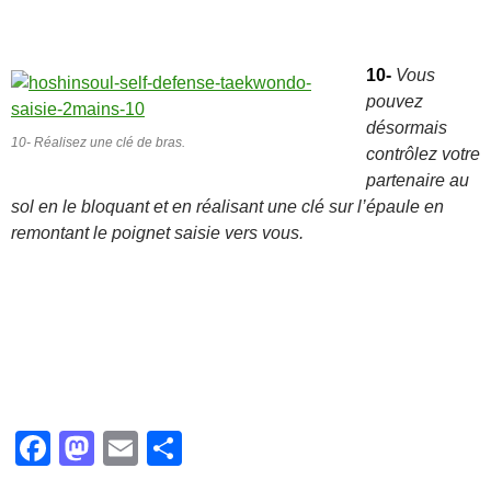
10-
Vous
pouvez
désormais
10- Réalisez une clé de bras.
contrôlez votre
partenaire au
sol en le bloquant et en réalisant une clé sur l’épaule en
remontant le poignet saisie vers vous.
F
M
E
P
a
a
m
ar