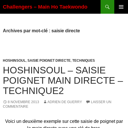
Aller
Recherche
Challengers – Main Ho Taekwondo
au
MENU
contenu
PRINCI
Archives par mot-clé : saisie directe
HOSHINSOUL
,
SAISIE POIGNET DIRECTE
,
TECHNIQUES
HOSHINSOUL – SAISIE
POIGNET MAIN DIRECTE –
TECHNIQUE2
8 NOVEMBRE 2013
ADRIEN DE GUERRY
LAISSER UN
COMMENTAIRE
Voici un deuxième exemple sur cette saisie de poignet par