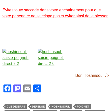
Évitez toute saccade dans votre enchainement pour que
votre partenaire ne se crispe pas et éviter ainsi de le blesser.
Bon Hoshinsoul 🙂
F
M
E
P
a
a
m
ar
c
st
ail
ta
CLÉ DE BRAS
DÉFENSE
HOSHINSOUL
POIGNET