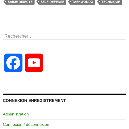
e
o
g
SAISIE DIRECTE
SELF DÉFENSE
TAEKWONDO
TECHNIQUE
b
d
er
o
o
o
n
Rechercher :
k
F
Y
a
o
c
u
CONNEXION-ENREGISTREMENT
Administration
e
T
Connexion / déconnexion