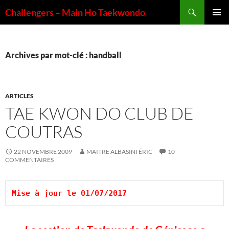
Aller
Recherche
Challengers – Main Ho Taekwondo
au
MENU
contenu
PRINCI
Archives par mot-clé : handball
ARTICLES
TAE KWON DO CLUB DE
COUTRAS
22 NOVEMBRE 2009
MAÎTRE ALBASINI ÉRIC
10
COMMENTAIRES
Mise à jour le 01/07/2017