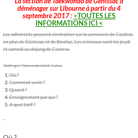
La section de Taekwondo de Génissac a
déménager sur Libourne à partir du 4
septembre 2017 :
>TOUTES LES
INFORMATIONS ICI <
Les adhérents peuvent s’entrainer sur la commune de Coutras
en plus de Génissac et de Bouliac.
Les créneaux sont les jeudi
et samedi au dojang de Coutras.
Challengers Taekwondo club de Coutras
Où ?
Comment venir ?
Quand ?
Enseignement par qui ?
A quel tarif ?
–
Où ?