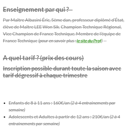
Enseignement par qui ?
–
Par Maître Albasini Éric, 5ème dan, professeur diplômé d’État,
élève de Maître LEE Won Sik.
Champion Technique Régional,
Vice Champion de France Technique. Membre de l’équipe de
France Technique
(pour en savoir plus :
le site du Prof
)
-*
A quel tarif ? (prix des cours)
Inscription possible durant toute la saison avec
tarif dégressif à chaque trimestre
Enfants de 8 à 11 ans : 160€/an
(2 à 4 entrainements par
semaine)
Adolescents et Adultes à partir de 12 ans : 210€/an
(2 à 4
entrainements par semaine)