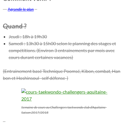
k-
–
Agrandir le plan
Quand ?
Jeudi : 18h à 19h30
Samedi : 13h30 à 15h00 selon le planning des stages et
compétitions. (Environ 3 entrainements par mois avec
cours durant certaines vacances)
(Entrainement basé Technique Poomsé, Kibon, combat, Han
bon et Hoshinsoul -self défense-)
Semaine de cours au Challengers taekwondo club d’Aquitaine-
Saison 2017/2018
–