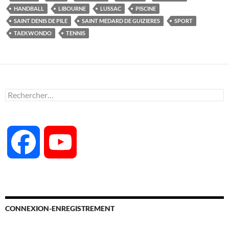
o
o
er
HANDBALL
LIBOURNE
LUSSAC
PISCINE
SAINT DENIS DE PILE
SAINT MEDARD DE GUIZIERES
SPORT
o
n
TAEKWONDO
TENNIS
k
Rechercher :
F
Y
a
o
c
u
CONNEXION-ENREGISTREMENT