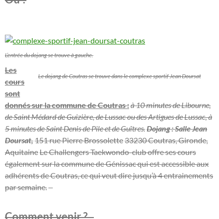
L’entrée du dojang se trouve à gauche.
Les
Le dojang de Coutras se trouve dans le complexe sportif Jean Doursat
cours
sont
donnés sur la commune de Coutras :
à 10 minutes de Libourne,
de Saint Médard de Guizière, de Lussac ou des Artigues de Lussac, à
5 minutes de Saint Denis de Pile et de Guîtres.
Dojang : Salle Jean
Doursat,
151 rue Pierre Brossolette
33230 Coutras, Gironde,
Aquitaine
Le Challengers Taekwondo-club offre ses cours
également sur la commune de Génissac qui est accessible aux
adhérents de Coutras, ce qui veut dire jusqu’à 4 entrainements
par semaine.
–
Comment venir ?
–