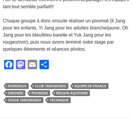
tant tout semble parfait!!!
Chaque groupe à donc ensuite réaliser un poomsé (Il Jang
pour les enfants, Yi Jang pour les adultes blanche/jaune, Oh
Jang pour les bleu/bleu barette et Yuk Jang pour les
rouges/noir), puis nous avons terminé notre stage par
quelques étirements et séances photos.
F
M
E
P
a
a
m
ar
c
st
ail
ta
BORDEAUX
CLUB TAEKWONDO
EQUIPE DE FRANCE
e
o
g
GIRONDE
POOMSAE
REGION AQUITAINE
b
d
er
STAGE TAEKWONDO
TECHNIQUE
o
o
o
n
k