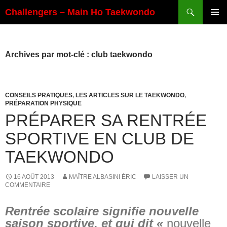
Aller
Recherche
Challengers – Main Ho Taekwondo
au
MENU
contenu
PRINCI
Archives par mot-clé : club taekwondo
CONSEILS PRATIQUES
,
LES ARTICLES SUR LE TAEKWONDO
,
PRÉPARATION PHYSIQUE
PRÉPARER SA RENTRÉE
SPORTIVE EN CLUB DE
TAEKWONDO
16 AOÛT 2013
MAÎTRE ALBASINI ÉRIC
LAISSER UN
COMMENTAIRE
Rentrée scolaire signifie nouvelle
saison sportive, et qui dit «
nouvelle