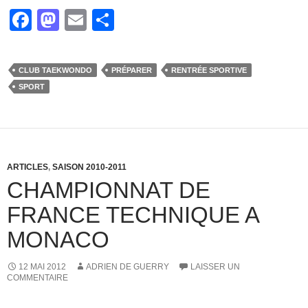
F
M
E
P
a
a
m
ar
c
st
ail
ta
CLUB TAEKWONDO
PRÉPARER
RENTRÉE SPORTIVE
e
o
g
SPORT
b
d
er
o
o
o
n
k
ARTICLES
,
SAISON 2010-2011
CHAMPIONNAT DE
FRANCE TECHNIQUE A
MONACO
12 MAI 2012
ADRIEN DE GUERRY
LAISSER UN
COMMENTAIRE