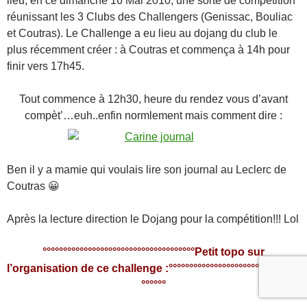
lieu, en ce dimanche 16 Mai 2010, une sorte de compétition
réunissant les 3 Clubs des Challengers (Genissac, Bouliac
et Coutras). Le Challenge a eu lieu au dojang du club le
plus récemment créer : à Coutras et commença à 14h pour
finir vers 17h45.
Tout commence à 12h30, heure du rendez vous d’avant
compèt’…euh..enfin normlement mais comment dire :
Ben il y a mamie qui voulais lire son journal au Leclerc de
Coutras 😀
Après la lecture direction le Dojang pour la compétition!!! Lol
°°°°°°°°°°°°°°°°°°°°°°°°°°°°°°°°°°°°°Petit topo sur
l’organisation de ce challenge :°°°°°°°°°°°°°°°°°°°°°°°°°°°°°°°°
°°°°°°