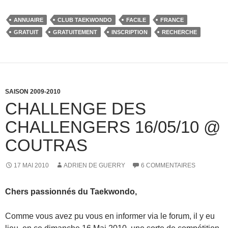
c
st
ail
ta
ANNUAIRE
CLUB TAEKWONDO
FACILE
FRANCE
e
o
g
GRATUIT
GRATUITEMENT
INSCRIPTION
RECHERCHE
b
d
er
o
o
o
n
k
SAISON 2009-2010
CHALLENGE DES
CHALLENGERS 16/05/10 @
COUTRAS
17 MAI 2010
ADRIEN DE GUERRY
6 COMMENTAIRES
Chers passionnés du Taekwondo,
Comme vous avez pu vous en informer via le forum, il y eu