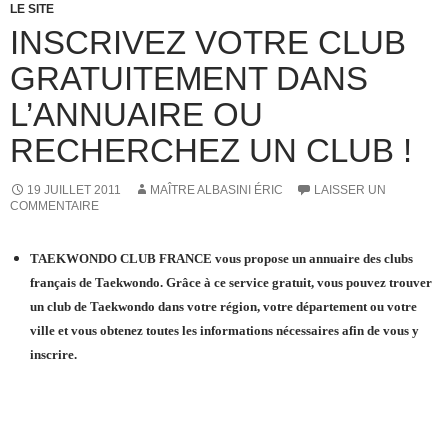
LE SITE
INSCRIVEZ VOTRE CLUB
GRATUITEMENT DANS
L’ANNUAIRE OU
RECHERCHEZ UN CLUB !
19 JUILLET 2011
MAÎTRE ALBASINI ÉRIC
LAISSER UN
COMMENTAIRE
TAEKWONDO CLUB FRANCE vous propose un annuaire des clubs
français de Taekwondo.
G
râce à ce service gratuit, vous pouvez trouver
un club de Taekwondo dans votre région, votre département ou votre
ville et vous obtenez toutes les informations nécessaires afin de vous y
inscrire.