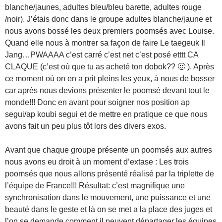
blanche/jaunes, adultes bleu/bleu barette, adultes rouge
/noir). J’étais donc dans le groupe adultes blanche/jaune et
nous avons bossé les deux premiers poomsés avec Louise.
Quand elle nous à montrer sa façon de faire Le taegeuk Il
Jang…PWAAAA c’est carré c’est net c’est posé etttt CA
CLAQUE (c’est où que tu as acheté ton dobok?? 🙂 ). Après
ce moment où on en a prit pleins les yeux, à nous de bosser
car après nous devions présenter le poomsé devant tout le
monde!!! Donc en avant pour soigner nos position ap
segui/ap koubi segui et de mettre en pratique ce que nous
avons fait un peu plus tôt lors des divers exos.
Avant que chaque groupe présente un poomsés aux autres
nous avons eu droit à un moment d’extase : Les trois
poomsés que nous allons présenté réalisé par la triplette de
l’équipe de France!!! Résultat: c’est magnifique une
synchronisation dans le mouvement, une puissance et une
beauté dans le geste et là on se met a la place des juges et
l’on se demande comment il peuvent départager les équipes