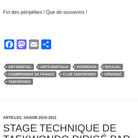
Fin des péripéties ! Que de souvenirs !
F
M
E
P
a
a
m
ar
c
st
ail
ta
ART-MARTIAL
ARTS MARTIAUX
BORDEAUX
BOULIAC
e
o
g
CHAMPIONNAT DE FRANCE
CLUB TAEKWONDO
GÉNISSAC
b
d
er
TAEKWONDO
o
o
o
n
k
ARTICLES
,
SAISON 2010-2011
STAGE TECHNIQUE DE