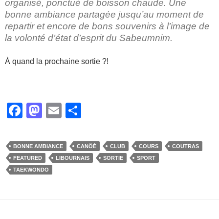
organisé, ponctué de boisson chaude. Une
bonne ambiance partagée jusqu’au moment de
repartir et encore de bons souvenirs à l’image de
la volonté d’état d’esprit du Sabeumnim.
À quand la prochaine sortie ?!
F
M
E
P
a
a
m
ar
c
st
ail
ta
BONNE AMBIANCE
CANÖÉ
CLUB
COURS
COUTRAS
e
o
g
FEATURED
LIBOURNAIS
SORTIE
SPORT
b
d
er
TAEKWONDO
o
o
o
n