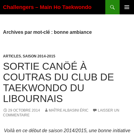
Aller
Recherche
Challengers – Main Ho Taekwondo
au
MENU
contenu
PRINCI
Archives par mot-clé : bonne ambiance
ARTICLES
,
SAISON 2014-2015
SORTIE CANÖÉ À
COUTRAS DU CLUB DE
TAEKWONDO DU
LIBOURNAIS
29 OCTOBRE 2014
MAÎTRE ALBASINI ÉRIC
LAISSER UN
COMMENTAIRE
Voilà en ce début de saison 2014/2015, une bonne initiative