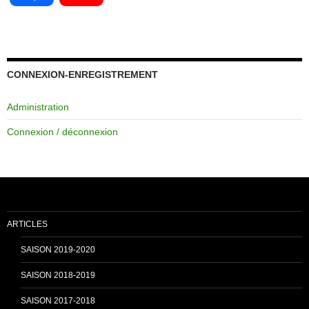
a
o
c
u
CONNEXION-ENREGISTREMENT
Administration
e
T
Connexion / déconnexion
b
u
o
b
ARTICLES
o
e
SAISON 2019-2020
SAISON 2018-2019
k
C
SAISON 2017-2018