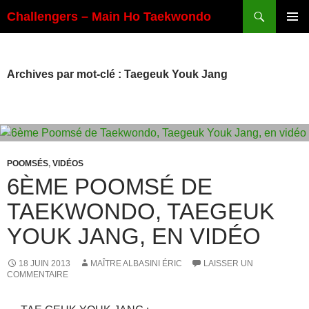
Aller
Recherche
Challengers – Main Ho Taekwondo
au
MENU
contenu
PRINCI
Archives par mot-clé : Taegeuk Youk Jang
POOMSÉS
,
VIDÉOS
6ÈME POOMSÉ DE
TAEKWONDO, TAEGEUK
YOUK JANG, EN VIDÉO
18 JUIN 2013
MAÎTRE ALBASINI ÉRIC
LAISSER UN
COMMENTAIRE