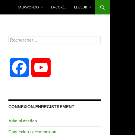
TAEKWONDO
LA CORÉE
LE CLUB
Rechercher :
F
Y
a
o
c
u
CONNEXION-ENREGISTREMENT
Administration
e
T
Connexion / déconnexion