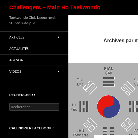
Recherche
Challengers – Main Ho Taekwondo
Aller
Taekwondo Club Libourne et
St-Denis-de-pile
au
contenu
ARTICLES
Archives par m
ACTUALITÉS
AGENDA
VIDÉOS
RECHERCHER :
Rechercher :
CALENDRIER FACEBOOK :