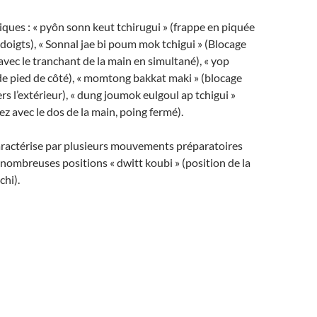
ques : « pyôn sonn keut tchirugui » (frappe en piquée
 doigts), « Sonnal jae bi poum mok tchigui » (Blocage
avec le tranchant de la main en simultané), « yop
de pied de côté), « momtong bakkat maki » (blocage
s l’extérieur), « dung joumok eulgoul ap tchigui »
ez avec le dos de la main, poing fermé).
ractérise par plusieurs mouvements préparatoires
nombreuses positions « dwitt koubi » (position de la
chi).