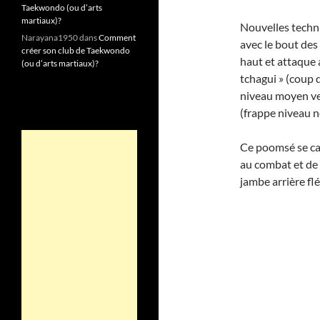
Taekwondo (ou d’arts
martiaux)?
Nouvelles techni
Narayana1950
dans
Comment
avec le bout des
créer son club de Taekwondo
haut et attaque 
(ou d’arts martiaux)?
tchagui » (coup 
niveau moyen ver
(frappe niveau n
Ce poomsé se ca
au combat et de 
jambe arrière flé