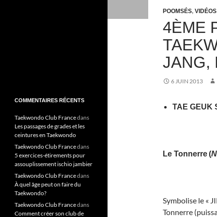
POOMSÉS
,
VIDÉOS
4ÈME 
TAEKW
JANG,
6 JUIN 2013
COMMENTAIRES RÉCENTS
TAE GEUK 
Taekwondo Club France
dans
Les passages de grades et les
ceintures en Taekwondo
Taekwondo Club France
dans
Le
Tonnerre
(
N
5 exercices-étirements pour
assouplissement ischio jambier
Taekwondo Club France
dans
À quel âge peut on faire du
Taekwondo?
Symbolise le « JI
Taekwondo Club France
dans
Tonnerre (puissa
Comment créer son club de