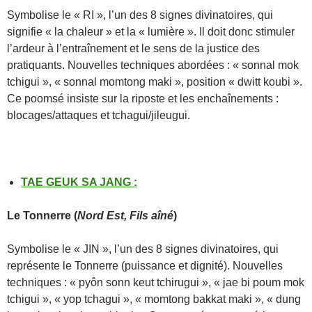
Symbolise le « RI », l’un des 8 signes divinatoires, qui
signifie « la chaleur » et la « lumière ». Il doit donc stimuler
l’ardeur à l’entraînement et le sens de la justice des
pratiquants. Nouvelles techniques abordées : « sonnal mok
tchigui », « sonnal momtong maki », position « dwitt koubi ».
Ce poomsé insiste sur la riposte et les enchaînements :
blocages/attaques et tchagui/jileugui.
TAE GEUK SA JANG
:
Le
Tonnerre
(
Nord Est, Fils aîné
)
Symbolise le « JIN », l’un des 8 signes divinatoires, qui
représente le Tonnerre (puissance et dignité). Nouvelles
techniques : « pyôn sonn keut tchirugui », « jae bi poum mok
tchigui », « yop tchagui », « momtong bakkat maki », « dung