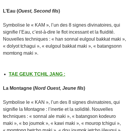
L’Eau (
Ouest, Second fils
)
Symbolise le « KAM », l’un des 8 signes divinatoires, qui
signifie l’Eau, c’est-à-dire le flot incessant et la fluidité.
Nouvelles techniques : « han sonnal eulgoul bakkat maki »,
« dolyot tchagui », « eulgoul bakkat maki », « batangsonn
momtong maki ».
TAE GEUK TCHIL JANG
:
La Montagne
(
Nord Ouest, Jeune fils
)
Symbolise le « KAN », l’un des 8 signes divinatoires, qui
signifie la Montagne : l’inertie et la solidité. Nouvelles
techniques : « sonnal ale maki », « batangson kodeuro
maki », « bo joumok », « kawi maki », « mourop tchigui »,
« momtong hetcho maki », « dou joumok jetcho jileugui »,