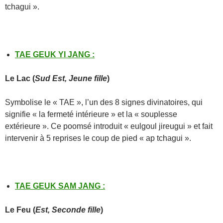
tchagui ».
TAE GEUK YI JANG
:
Le
Lac
(
Sud Est, Jeune fille
)
Symbolise le « TAE », l’un des 8 signes divinatoires, qui
signifie « la fermeté intérieure » et la « souplesse
extérieure ». Ce poomsé introduit « eulgoul jireugui » et fait
intervenir à 5 reprises le coup de pied « ap tchagui ».
TAE GEUK SAM JANG
:
Le Feu
(
Est, Seconde fille
)