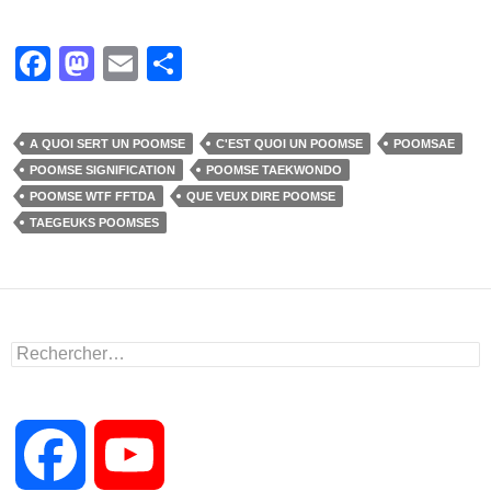
F
M
E
P
a
a
m
ar
c
st
ail
ta
A QUOI SERT UN POOMSE
C'EST QUOI UN POOMSE
POOMSAE
e
o
g
POOMSE SIGNIFICATION
POOMSE TAEKWONDO
b
d
er
POOMSE WTF FFTDA
QUE VEUX DIRE POOMSE
TAEGEUKS POOMSES
o
o
o
n
k
Rechercher :
F
Y