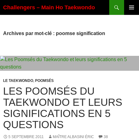
Aller
Recherche
Challengers – Main Ho Taekwondo
au
MENU
contenu
PRINCI
Archives par mot-clé : poomse signification
LE TAEKWONDO
,
POOMSÉS
LES POOMSÉS DU
TAEKWONDO ET LEURS
SIGNIFICATIONS EN 5
QUESTIONS
5 SEPTEMBRE 2011
MAÎTRE ALBASINI ÉRIC
38