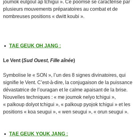
joumok eulgoul ap tchigui ». Ce poomsé se caractérise par
plusieurs mouvements préparatoires au combat et de
nombreuses positions « dwitt koubi ».
TAE GEUK OH JANG
:
Le
Vent (
Sud Ouest, Fille aînée
)
Symbolise le « SON », l’un des 8 signes divinatoires, qui
signifie le Vent. C’est-à-dire, la conjugaison de la puissance
dévastatrice de l’ouragan et le calme apaisant de la brise.
Nouvelles techniques : « me joumok nelyo tchigui »,
« palkoup dolyot tchigui », « palkoup pyojok tchigui » et les
positions « koa seugui », « wen seugui », « orun seugui ».
TAE GEUK YOUK JANG
: