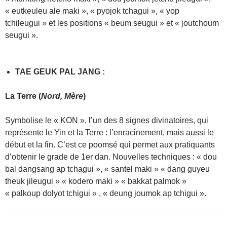
« eutkeuleu ale maki », « pyojok tchagui », « yop
tchileugui » et les positions « beum seugui » et « joutchoum
seugui ».
TAE GEUK PAL JANG
:
La Terre (
Nord, Mère
)
Symbolise le « KON », l’un des 8 signes divinatoires, qui
représente le Yin et la Terre : l’enracinement, mais aussi le
début et la fin. C’est ce poomsé qui permet aux pratiquants
d’obtenir le grade de 1er dan. Nouvelles techniques : « dou
bal dangsang ap tchagui », « santel maki » « dang guyeu
theuk jileugui » « kodero maki » « bakkat palmok »
« palkoup dolyot tchigui » , « deung joumok ap tchigui ».