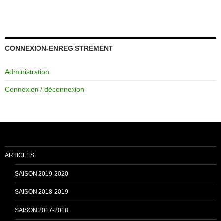
a
o
c
u
CONNEXION-ENREGISTREMENT
Administration
e
T
Connexion / déconnexion
b
u
o
b
ARTICLES
o
e
SAISON 2019-2020
SAISON 2018-2019
k
C
SAISON 2017-2018