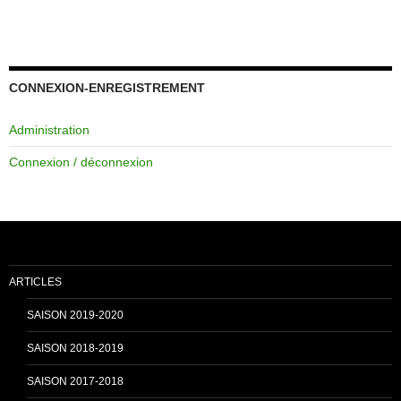
a
o
c
u
CONNEXION-ENREGISTREMENT
Administration
e
T
Connexion / déconnexion
b
u
o
b
ARTICLES
o
e
SAISON 2019-2020
SAISON 2018-2019
k
C
SAISON 2017-2018