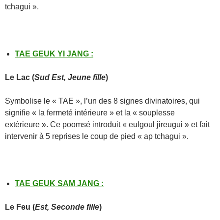
tchagui ».
TAE GEUK YI JANG
:
Le
Lac
(
Sud Est, Jeune fille
)
Symbolise le « TAE », l’un des 8 signes divinatoires, qui
signifie « la fermeté intérieure » et la « souplesse
extérieure ». Ce poomsé introduit « eulgoul jireugui » et fait
intervenir à 5 reprises le coup de pied « ap tchagui ».
TAE GEUK SAM JANG
:
Le Feu
(
Est, Seconde fille
)