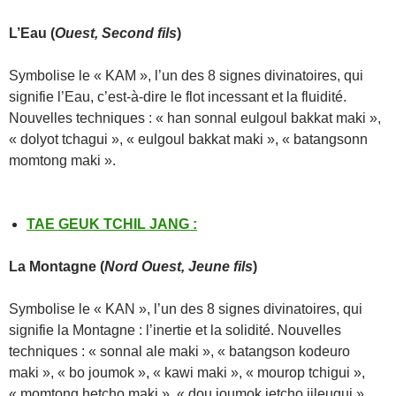
L’Eau (
Ouest, Second fils
)
Symbolise le « KAM », l’un des 8 signes divinatoires, qui
signifie l’Eau, c’est-à-dire le flot incessant et la fluidité.
Nouvelles techniques : « han sonnal eulgoul bakkat maki »,
« dolyot tchagui », « eulgoul bakkat maki », « batangsonn
momtong maki ».
TAE GEUK TCHIL JANG
:
La Montagne
(
Nord Ouest, Jeune fils
)
Symbolise le « KAN », l’un des 8 signes divinatoires, qui
signifie la Montagne : l’inertie et la solidité. Nouvelles
techniques : « sonnal ale maki », « batangson kodeuro
maki », « bo joumok », « kawi maki », « mourop tchigui »,
« momtong hetcho maki », « dou joumok jetcho jileugui »,