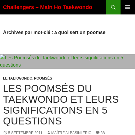
Aller
Recherche
Challengers – Main Ho Taekwondo
au
MENU
contenu
PRINCI
Archives par mot-clé : a quoi sert un poomse
LE TAEKWONDO
,
POOMSÉS
LES POOMSÉS DU
TAEKWONDO ET LEURS
SIGNIFICATIONS EN 5
QUESTIONS
5 SEPTEMBRE 2011
MAÎTRE ALBASINI ÉRIC
38