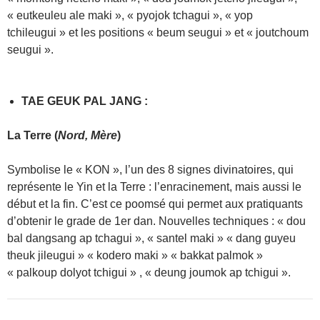
« eutkeuleu ale maki », « pyojok tchagui », « yop
tchileugui » et les positions « beum seugui » et « joutchoum
seugui ».
TAE GEUK PAL JANG
:
La Terre (
Nord, Mère
)
Symbolise le « KON », l’un des 8 signes divinatoires, qui
représente le Yin et la Terre : l’enracinement, mais aussi le
début et la fin. C’est ce poomsé qui permet aux pratiquants
d’obtenir le grade de 1er dan. Nouvelles techniques : « dou
bal dangsang ap tchagui », « santel maki » « dang guyeu
theuk jileugui » « kodero maki » « bakkat palmok »
« palkoup dolyot tchigui » , « deung joumok ap tchigui ».