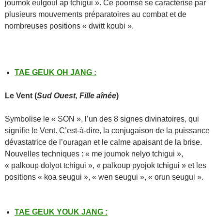
joumok eulgoul ap tchigui ». Ce poomsé se caractérise par
plusieurs mouvements préparatoires au combat et de
nombreuses positions « dwitt koubi ».
TAE GEUK OH JANG
:
Le
Vent (
Sud Ouest, Fille aînée
)
Symbolise le « SON », l’un des 8 signes divinatoires, qui
signifie le Vent. C’est-à-dire, la conjugaison de la puissance
dévastatrice de l’ouragan et le calme apaisant de la brise.
Nouvelles techniques : « me joumok nelyo tchigui »,
« palkoup dolyot tchigui », « palkoup pyojok tchigui » et les
positions « koa seugui », « wen seugui », « orun seugui ».
TAE GEUK YOUK JANG
: