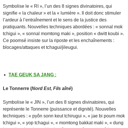
Symbolise le « RI », l’un des 8 signes divinatoires, qui
signifie « la chaleur » et la « lumière ». Il doit donc stimuler
l’ardeur à l’entraînement et le sens de la justice des
pratiquants. Nouvelles techniques abordées : « sonnal mok
tchigui », « sonnal momtong maki », position « dwitt koubi ».
Ce poomsé insiste sur la riposte et les enchaînements :
blocages/attaques et tchagui/jileugui.
TAE GEUK SA JANG
:
Le
Tonnerre
(
Nord Est, Fils aîné
)
Symbolise le « JIN », l’un des 8 signes divinatoires, qui
représente le Tonnerre (puissance et dignité). Nouvelles
techniques : « pyôn sonn keut tchirugui », « jae bi poum mok
tchigui », « yop tchagui », « momtong bakkat maki », « dung