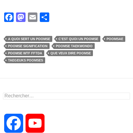
F
M
E
P
a
a
m
ar
c
st
ail
ta
A QUOI SERT UN POOMSE
C'EST QUOI UN POOMSE
POOMSAE
e
o
g
POOMSE SIGNIFICATION
POOMSE TAEKWONDO
b
d
er
POOMSE WTF FFTDA
QUE VEUX DIRE POOMSE
TAEGEUKS POOMSES
o
o
o
n
k
Rechercher :
F
Y